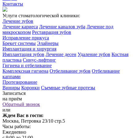
Контакты
Услуги стоматологической клиники:
Лечение зубов
Лечение кариеса
Лечение каналов зуба
Лечение под
микроскопом
Реставрация зубов
Исправление прикуса
Брекет системы
Элайнеры
Имплантация и хирургия
Имплантация зубов
Лечение десен
Удаление зубов
Костная
пластика
Синус-лифтинг
Гигиена и отбеливание
Комплексная гигиена
Отбеливание зубов
Отбеливание
каппами
Протезирование
Виниры
Коронки
Съемные зубные протезы
Записаться
на приём
Обратный звонок
или
Ждем Вас в гости:
Москва, Петровка 23/10 стр.5
Часы работы:
Ежедневно
с 9:00 до 21:00