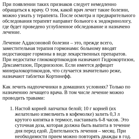
При появлении таких признаков следует немедленно
обращаться к врачу. О том, какой врач лечит такие болезни,
можно узнать у терапевта. После осмотра и предварительного
обследования терапевт направит больного к эндокринологу,
где будет проведено углубленное обследование и назначено
лечение.
Лечение Аддисоновой болезни – это, прежде всего,
заместительная терапия гормонами: больному вводят
недостающие гормоны в виде лекарственных препаратов.
При недостатке глюкокортикоидов назначают Гидрокортизон,
Дексаметазон, Преднизолон. Если имеется дефицит
минералокортикоидов, что случается значительно реже,
назначают таблетки Кортинефф.
Как лечить надпочечники в домашних условиях? Только по
назначению лечащего врача. В том числе лечение можно
проводить травами:
Настой корней лапчатки белой; 10 г корней (их
желательно измельчить в кофемолке) залить 0,3 л
крутого кипятка в термосе, настаивать 6-8 часов. Это
суточная доза, которая должна быть выпита в течение
дня перед едой. Длительность лечения – месяц. При
необходимости прием можно повторять дважды в год.