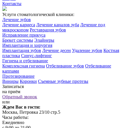
Контакты
Услуги стоматологической клиники:
Лечение зубов
Лечение кариеса
Лечение каналов зуба
Лечение под
микроскопом
Реставрация зубов
Исправление прикуса
Брекет системы
Элайнеры
Имплантация и хирургия
Имплантация зубов
Лечение десен
Удаление зубов
Костная
пластика
Синус-лифтинг
Гигиена и отбеливание
Комплексная гигиена
Отбеливание зубов
Отбеливание
каппами
Протезирование
Виниры
Коронки
Съемные зубные протезы
Записаться
на приём
Обратный звонок
или
Ждем Вас в гости:
Москва, Петровка 23/10 стр.5
Часы работы:
Ежедневно
с 9:00 до 21:00