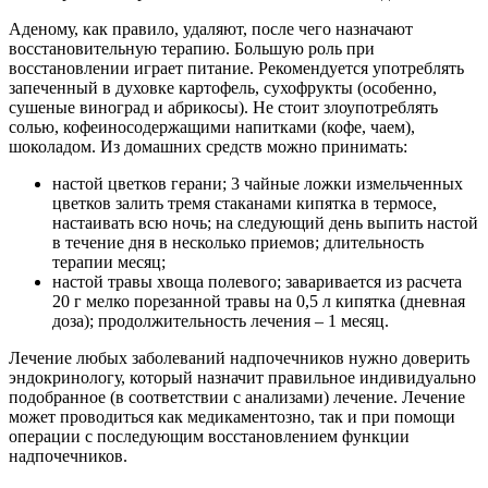
Аденому, как правило, удаляют, после чего назначают
восстановительную терапию. Большую роль при
восстановлении играет питание. Рекомендуется употреблять
запеченный в духовке картофель, сухофрукты (особенно,
сушеные виноград и абрикосы). Не стоит злоупотреблять
солью, кофеиносодержащими напитками (кофе, чаем),
шоколадом. Из домашних средств можно принимать:
настой цветков герани; 3 чайные ложки измельченных
цветков залить тремя стаканами кипятка в термосе,
настаивать всю ночь; на следующий день выпить настой
в течение дня в несколько приемов; длительность
терапии месяц;
настой травы хвоща полевого; заваривается из расчета
20 г мелко порезанной травы на 0,5 л кипятка (дневная
доза); продолжительность лечения – 1 месяц.
Лечение любых заболеваний надпочечников нужно доверить
эндокринологу, который назначит правильное индивидуально
подобранное (в соответствии с анализами) лечение. Лечение
может проводиться как медикаментозно, так и при помощи
операции с последующим восстановлением функции
надпочечников.