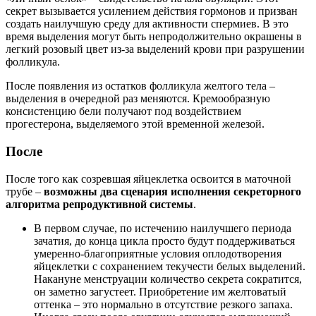
секрет вызывается усилением действия гормонов и призван
создать наилучшую среду для активности спермиев. В это
время выделения могут быть непродолжительно окрашены в
легкий розовый цвет из-за выделений крови при разрушении
фолликула.
После появления из остатков фолликула желтого тела –
выделения в очередной раз меняются. Кремообразную
консистенцию бели получают под воздействием
прогестерона, выделяемого этой временной железой.
После
После того как созревшая яйцеклетка освоится в маточной
трубе –
возможны два сценария исполнения секреторного
алгоритма репродуктивной системы
.
В первом случае, по истечению наилучшего периода
зачатия, до конца цикла просто будут поддерживаться
умеренно-благоприятные условия оплодотворения
яйцеклетки с сохранением текучести белых выделений.
Накануне менструации количество секрета сократится,
он заметно загустеет. Приобретение им желтоватый
оттенка – это нормально в отсутствие резкого запаха.