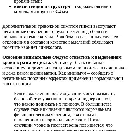
кровянистый;
консистенция и структура
– творожистая или с
комочками крупнее 3-4 мм.
Дополнительной тревожной симптоматикой выступают
негативные ощущения: от зуда и жжения до болей и
повышения температуры. В любом из названных случаев –
отклонения в составе и качестве выделений обязывают
посетить кабинет гинеколога.
Особенно внимательно следует отнестись к выделениям
крови в разгаре цикла.
Они могут быть связаны с
отслоением эндометрия, синдромом поликистозных яичников
и даже раком шейки матки. Как минимум – сообщать о
негативных побочных эффектах применения гормональной
контрацепции.
Белые выделения после овуляции могут вызывать
беспокойство у женщин, и врачи подчеркивают,
что важно понимать их природу. В большинстве
случаев такие выделения являются нормальным
физиологическим явлением, связанным с
изменениями в гормональном фоне. После
овуляции уровень прогестерона повышается, что
может приводить к увеличению вязкости и объема