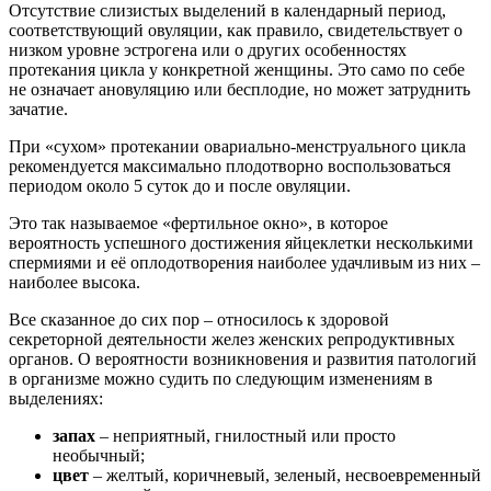
Отсутствие слизистых выделений в календарный период,
соответствующий овуляции, как правило, свидетельствует о
низком уровне эстрогена или о других особенностях
протекания цикла у конкретной женщины. Это само по себе
не означает ановуляцию или бесплодие, но может затруднить
зачатие.
При «сухом» протекании овариально-менструального цикла
рекомендуется максимально плодотворно воспользоваться
периодом около 5 суток до и после овуляции.
Это так называемое «фертильное окно», в которое
вероятность успешного достижения яйцеклетки несколькими
спермиями и её оплодотворения наиболее удачливым из них –
наиболее высока.
Все сказанное до сих пор – относилось к здоровой
секреторной деятельности желез женских репродуктивных
органов. О вероятности возникновения и развития патологий
в организме можно судить по следующим изменениям в
выделениях:
запах
– неприятный, гнилостный или просто
необычный;
цвет
– желтый, коричневый, зеленый, несвоевременный