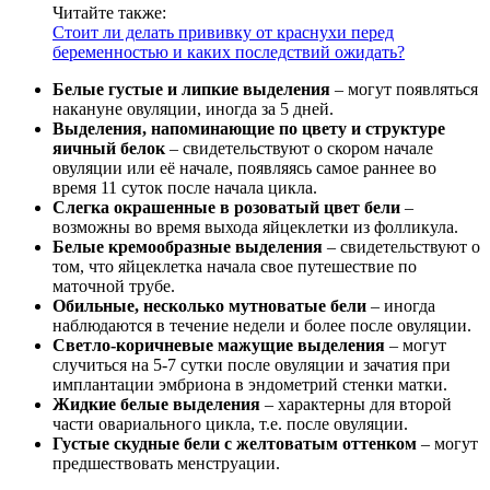
Читайте также:
Стоит ли делать прививку от краснухи перед
беременностью и каких последствий ожидать?
Белые густые и липкие выделения
– могут появляться
накануне овуляции, иногда за 5 дней.
Выделения, напоминающие по цвету и структуре
яичный белок
– свидетельствуют о скором начале
овуляции или её начале, появляясь самое раннее во
время 11 суток после начала цикла.
Слегка окрашенные в розоватый цвет бели
–
возможны во время выхода яйцеклетки из фолликула.
Белые кремообразные выделения
– свидетельствуют о
том, что яйцеклетка начала свое путешествие по
маточной трубе.
Обильные, несколько мутноватые бели
– иногда
наблюдаются в течение недели и более после овуляции.
Светло-коричневые мажущие выделения
– могут
случиться на 5-7 сутки после овуляции и зачатия при
имплантации эмбриона в эндометрий стенки матки.
Жидкие белые выделения
– характерны для второй
части овариального цикла, т.е. после овуляции.
Густые скудные бели с желтоватым оттенком
– могут
предшествовать менструации.