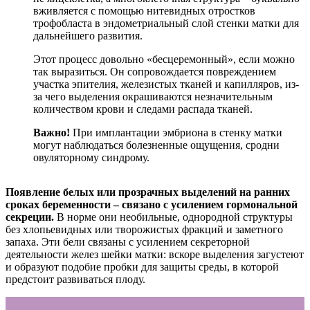
вживляется с помощью нитевидных отростков
трофобласта в эндометриальный слой стенки матки для
дальнейшего развития.
Этот процесс довольно «бесцеремонный», если можно
так выразиться. Он сопровождается повреждением
участка эпителия, железистых тканей и капилляров, из-
за чего выделения окрашиваются незначительным
количеством крови и следами распада тканей.
Важно!
При имплантации эмбриона в стенку матки
могут наблюдаться болезненные ощущения, сродни
овуляторному синдрому.
Появление белых или прозрачных выделений на ранних
сроках беременности – связано с усилением гормональной
секреции.
В норме они необильные, однородной структуры
без хлопьевидных или творожистых фракций и заметного
запаха. Эти бели связаны с усилением секреторной
деятельности желез шейки матки: вскоре выделения загустеют
и образуют подобие пробки для защиты среды, в которой
предстоит развиваться плоду.