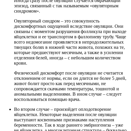
Иногда сразу после овуляции случается омрачающий
эпизод, связанный с так называемым «овуляторным
синдромом».
Овуляторный синдром – это совокупность
дискомфортных ощущений вследствие овуляции. Они
связаны с моментом разрушения фолликула при выходе
яйцеклетки и ее транспортом в фаллопиеву трубу. Чаще
всего недомогание проявляется в непродолжительных
тянущих болях в нижней части живота, похожих на те,
которые предшествуют месячным, а также в усилении
отделения белей, иногда – с небольшим количеством
крови.
Физический дискомфорт после овуляции не считается
отклонением от нормы, если он длится не более 5 дней,
живот болит просто как перед месячными, не
сопровождается скачками температуры, тошнотой и
аномальными выделениями. В ином случае – следует
воспользоваться помощью врача.
Во втором случае – произойдет оплодотворение
яйцеклетки. Некоторые выделения после овуляции
выступают косвенными признаками наступления
беременности. Так в ходе раннего эмбриогенеза – уже
не яйцеклетка, а многоклеточная структура – буквально