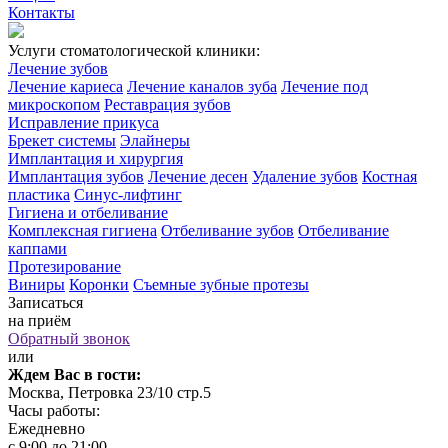
Контакты
Услуги стоматологической клиники:
Лечение зубов
Лечение кариеса
Лечение каналов зуба
Лечение под
микроскопом
Реставрация зубов
Исправление прикуса
Брекет системы
Элайнеры
Имплантация и хирургия
Имплантация зубов
Лечение десен
Удаление зубов
Костная
пластика
Синус-лифтинг
Гигиена и отбеливание
Комплексная гигиена
Отбеливание зубов
Отбеливание
каппами
Протезирование
Виниры
Коронки
Съемные зубные протезы
Записаться
на приём
Обратный звонок
или
Ждем Вас в гости:
Москва, Петровка 23/10 стр.5
Часы работы:
Ежедневно
с 9:00 до 21:00