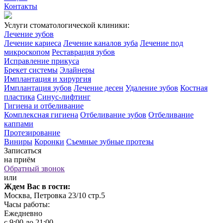
Контакты
Услуги стоматологической клиники:
Лечение зубов
Лечение кариеса
Лечение каналов зуба
Лечение под
микроскопом
Реставрация зубов
Исправление прикуса
Брекет системы
Элайнеры
Имплантация и хирургия
Имплантация зубов
Лечение десен
Удаление зубов
Костная
пластика
Синус-лифтинг
Гигиена и отбеливание
Комплексная гигиена
Отбеливание зубов
Отбеливание
каппами
Протезирование
Виниры
Коронки
Съемные зубные протезы
Записаться
на приём
Обратный звонок
или
Ждем Вас в гости:
Москва, Петровка 23/10 стр.5
Часы работы:
Ежедневно
с 9:00 до 21:00