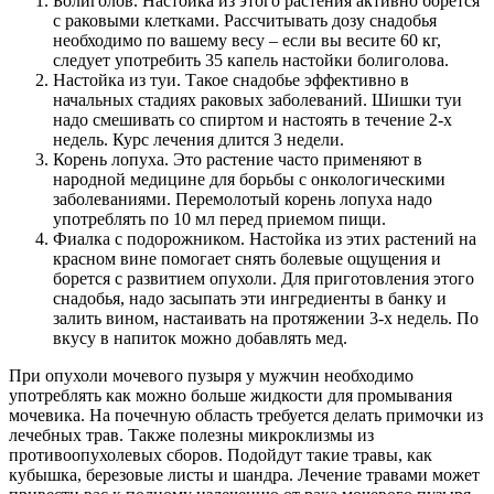
Болиголов. Настойка из этого растения активно борется
с раковыми клетками. Рассчитывать дозу снадобья
необходимо по вашему весу – если вы весите 60 кг,
следует употребить 35 капель настойки болиголова.
Настойка из туи. Такое снадобье эффективно в
начальных стадиях раковых заболеваний. Шишки туи
надо смешивать со спиртом и настоять в течение 2-х
недель. Курс лечения длится 3 недели.
Корень лопуха. Это растение часто применяют в
народной медицине для борьбы с онкологическими
заболеваниями. Перемолотый корень лопуха надо
употреблять по 10 мл перед приемом пищи.
Фиалка с подорожником. Настойка из этих растений на
красном вине помогает снять болевые ощущения и
борется с развитием опухоли. Для приготовления этого
снадобья, надо засыпать эти ингредиенты в банку и
залить вином, настаивать на протяжении 3-х недель. По
вкусу в напиток можно добавлять мед.
При опухоли мочевого пузыря у мужчин необходимо
употреблять как можно больше жидкости для промывания
мочевика. На почечную область требуется делать примочки из
лечебных трав. Также полезны микроклизмы из
противоопухолевых сборов. Подойдут такие травы, как
кубышка, березовые листы и шандра. Лечение травами может