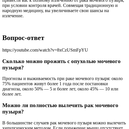
привести вас к полному излечению от рака мочевого пузыря,
при условии контроля врачей. Совмещая традиционную и
народную медицину, вы увеличиваете свои шансы на
излечение.
Вопрос-ответ
https://youtube.com/watch?v=8xCzUSmFpYU
Сколько можно прожить с опухолью мочевого
пузыря?
Прогнозы и выживаемость при раке мочевого пузыря: около
75% пациентов живут более 1 года после постановки
диагноза, около 50% — 5 и более лет, около 45% — 10 или
более лет.
Можно ли полностью вылечить рак мочевого
пузыря?
В большинстве случаев рак мочевого пузыря можно вылечить
хирургическим методом. Если поражение мышц отсутствует,