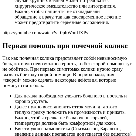
случае крупных камней может потребоваться
хирургическое вмешательство или литотрипсия.
Важно, чтобы пациенты не откладывали
обращение к врачу, так как своевременное лечение
может предотвратить серьезные осложнения.
https://youtube.com/watch?v=0phWonIJXPs
Первая помощь при почечной колике
Так как почечная колика представляет собой невыносимую
боль, которую невозможно терпеть, то без скорой помощи тут
не обойтись. При первых симптомах колики нужно сразу
вызвать бригаду скорой помощи. В период ожидания
«скорой» можно сделать некоторые действия, которые
помогут снять боль:
Для начала необходимо уложить больного в постель и
хорошо укутать.
Далее нужно восстановить отток мочи, для этого
теплую грелку положить на промежность и прижать.
Важно, чтобы грелка не была очень горячей,
температура должна быть комфортной для кожи.
Ввести укол спазмолитика (Спазмалгон, Баралгин,
введение данных препаратов допускается без рецептов).