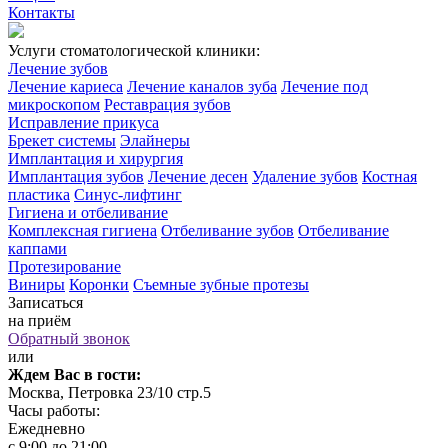
Контакты
Услуги стоматологической клиники:
Лечение зубов
Лечение кариеса
Лечение каналов зуба
Лечение под
микроскопом
Реставрация зубов
Исправление прикуса
Брекет системы
Элайнеры
Имплантация и хирургия
Имплантация зубов
Лечение десен
Удаление зубов
Костная
пластика
Синус-лифтинг
Гигиена и отбеливание
Комплексная гигиена
Отбеливание зубов
Отбеливание
каппами
Протезирование
Виниры
Коронки
Съемные зубные протезы
Записаться
на приём
Обратный звонок
или
Ждем Вас в гости:
Москва, Петровка 23/10 стр.5
Часы работы:
Ежедневно
с 9:00 до 21:00