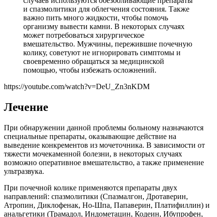
случаев используются обезболивающие препараты
и спазмолитики для облегчения состояния. Также
важно пить много жидкости, чтобы помочь
организму вывести камни. В некоторых случаях
может потребоваться хирургическое
вмешательство. Мужчины, пережившие почечную
колику, советуют не игнорировать симптомы и
своевременно обращаться за медицинской
помощью, чтобы избежать осложнений.
https://youtube.com/watch?v=DeU_Zn3nKDM
Лечение
При обнаружении данной проблемы больному назначаются
специальные препараты, оказывающие действие на
выведение конкрементов из мочеточника. В зависимости от
тяжести мочекаменной болезни, в некоторых случаях
возможно оперативное вмешательство, а также применение
ультразвука.
При почечной колике применяются препараты двух
направлений: спазмолитики (Спазмалгон, Дротаверин,
Атропин, Диклофенак, Но-Шпа, Папаверин, Платифиллин) и
анальгетики (Трамадол, Индометацин, Кодеин, Ибупрофен,