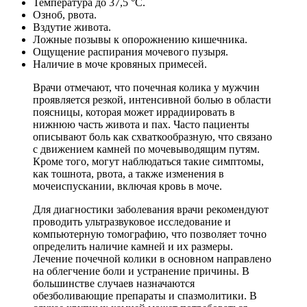
Температура до 37,5 °C.
Озноб, рвота.
Вздутие живота.
Ложные позывы к опорожнению кишечника.
Ощущение распирания мочевого пузыря.
Наличие в моче кровяных примесей.
Врачи отмечают, что почечная колика у мужчин
проявляется резкой, интенсивной болью в области
поясницы, которая может иррадиировать в
нижнюю часть живота и пах. Часто пациенты
описывают боль как схваткообразную, что связано
с движением камней по мочевыводящим путям.
Кроме того, могут наблюдаться такие симптомы,
как тошнота, рвота, а также изменения в
мочеиспускании, включая кровь в моче.
Для диагностики заболевания врачи рекомендуют
проводить ультразвуковое исследование и
компьютерную томографию, что позволяет точно
определить наличие камней и их размеры.
Лечение почечной колики в основном направлено
на облегчение боли и устранение причины. В
большинстве случаев назначаются
обезболивающие препараты и спазмолитики. В