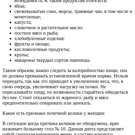
возбудимость. К таким продуктам относятся:
яйца;
свежевыжатые соки, морсы, травяные чаи, в том числе и
мочегонные;
капуста;
сливочное и растительное масло;
постное мясо и рыба;
хлебобулочные изделия;
фрукты и овощи;
кисломолочные продукты;
крупы;
макароны твердых сортов пшеницы.
Таким образом, важно следить за калорийностью пищи, она
не должна превышать установленной врачом нормы. Нельзя
переедать, так как это приводит к увеличению веса, что, в
свою очередь, увеличивает нагрузку на почки. Не
пересаливайте пищу, по возможности старайтесь обходиться
без нее. Стоит отказаться от жареного, рыбу и мясо
предпочтительно отваривать или запекать.
Какие есть признаки почечной колики у женщин
В ситуации когда причина коликов не обнаружена, врач
назначает больному стол № 10. Данная диета представляет
собой специализированное меню, в составе которого