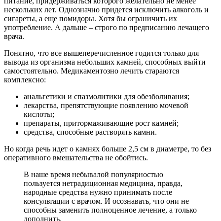
питание, придерживаться которого желательно не менее
нескольких лет. Однозначно придется исключить алкоголь и
сигареты, а еще помидоры. Хотя бы ограничить их
употребление. А дальше – строго по предписанию лечащего
врача.
Понятно, что все вышеперечисленное годится только для
вывода из организма небольших камней, способных выйти
самостоятельно. Медикаментозно лечить стараются
комплексно:
анальгетики и спазмолитики для обезболивания;
лекарства, препятствующие появлению мочевой
кислоты;
препараты, притормаживающие рост камней;
средства, способные растворять камни.
Но когда речь идет о камнях больше 2,5 см в диаметре, то без
оперативного вмешательства не обойтись.
В наше время небывалой популярностью
пользуется нетрадиционная медицина, правда,
народные средства нужно принимать после
консультации с врачом. И осознавать, что они не
способны заменить полноценное лечение, а только
дополнить.