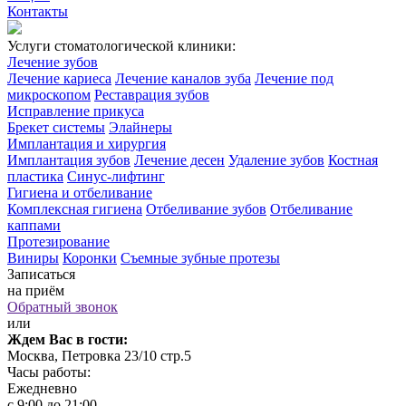
Контакты
Услуги стоматологической клиники:
Лечение зубов
Лечение кариеса
Лечение каналов зуба
Лечение под
микроскопом
Реставрация зубов
Исправление прикуса
Брекет системы
Элайнеры
Имплантация и хирургия
Имплантация зубов
Лечение десен
Удаление зубов
Костная
пластика
Синус-лифтинг
Гигиена и отбеливание
Комплексная гигиена
Отбеливание зубов
Отбеливание
каппами
Протезирование
Виниры
Коронки
Съемные зубные протезы
Записаться
на приём
Обратный звонок
или
Ждем Вас в гости:
Москва, Петровка 23/10 стр.5
Часы работы:
Ежедневно
с 9:00 до 21:00