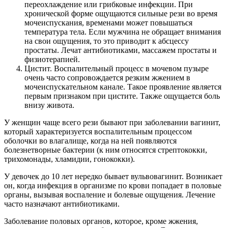
переохлаждение или грибковые инфекции. При
хронической форме ощущаются сильные рези во время
мочеиспускания, временами может повышаться
температура тела. Если мужчина не обращает внимания
на свои ощущения, то это приводит к абсцессу
простаты. Лечат антибиотиками, массажем простаты и
физиотерапией.
Цистит. Воспалительный процесс в мочевом пузыре
очень часто сопровождается резким жжением в
мочеиспускательном канале. Такое проявление является
первым признаком при цистите. Также ощущается боль
внизу живота.
У женщин чаще всего рези бывают при заболевании вагинит,
который характеризуется воспалительным процессом
оболочки во влагалище, когда на ней появляются
болезнетворные бактерии (к ним относятся стрептококки,
трихомонады, хламидии, гонококки).
У девочек до 10 лет нередко бывает вульвовагинит. Возникает
он, когда инфекция в организме по крови попадает в половые
органы, вызывая воспаление и болевые ощущения. Лечение
часто назначают антибиотиками.
Заболевание половых органов, которое, кроме жжения,