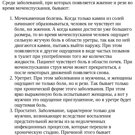
Среди заболеваний, при которых появляется жжение и рези во
время мочеиспускания, бывают:
Мочекаменная болезнь. Когда только камни из солей
начинают образовываться, человек не чувствует ни
боли, ни жжения. А когда камни достигли уже большего
размера, то во время мочеиспускания человек ощущает
сильную жгучую боль в области уретры, так как по ней
двигаются камни, пытаясь выйти наружу. При этом
появляются и другие ощущения в виде частых позывов
в туалет при употреблении того же количества
жидкости. Пациент чувствует боль в области почек. При
мочеиспускании струя мочи может прекратиться, а
после некоторых движений появляется снова.
Уретрит. При этом заболевании и мужчины, и женщины
ощущают не только боли, но и рези. Так бывает только
при хронической форме этого заболевания. При этом
ярко выраженную боль испытывают женщины, а вот у
мужчин это ощущение приглушенное, но в уретре будет
ощутимая боль.
Простатит. Заболевание, характерное только для
мужчин, возникающее вследствие воспаления
предстательной железы из-за недолеченных
инфекционных процессов, которые перешли в
хроническую стадию. Причиной этого бывает