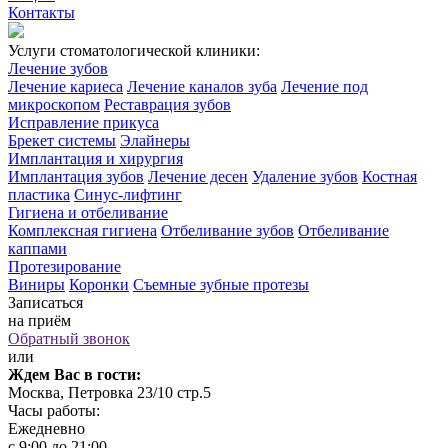
Контакты
Услуги стоматологической клиники:
Лечение зубов
Лечение кариеса
Лечение каналов зуба
Лечение под
микроскопом
Реставрация зубов
Исправление прикуса
Брекет системы
Элайнеры
Имплантация и хирургия
Имплантация зубов
Лечение десен
Удаление зубов
Костная
пластика
Синус-лифтинг
Гигиена и отбеливание
Комплексная гигиена
Отбеливание зубов
Отбеливание
каппами
Протезирование
Виниры
Коронки
Съемные зубные протезы
Записаться
на приём
Обратный звонок
или
Ждем Вас в гости:
Москва, Петровка 23/10 стр.5
Часы работы:
Ежедневно
с 9:00 до 21:00