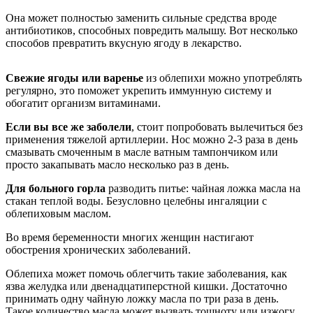
Она может полностью заменить сильные средства вроде
антибиотиков, способных повредить малышу. Вот несколько
способов превратить вкусную ягоду в лекарство.
Свежие ягоды или варенье
из облепихи можно употреблять
регулярно, это поможет укрепить иммунную систему и
обогатит организм витаминами.
Если вы все же заболели
, стоит попробовать вылечиться без
применения тяжелой артиллерии. Нос можно 2-3 раза в день
смазывать смоченным в масле ватным тампончиком или
просто закапывать масло несколько раз в день.
Для больного горла
разводить питье: чайная ложка масла на
стакан теплой воды. Безусловно целебны ингаляции с
облепиховым маслом.
Во время беременности многих женщин настигают
обострения хронических заболеваний.
Облепиха может помочь облегчить такие заболевания, как
язва желудка или двенадцатиперстной кишки. Достаточно
принимать одну чайную ложку масла по три раза в день.
Такое количество масла может вызвать тошноту или изжогу,