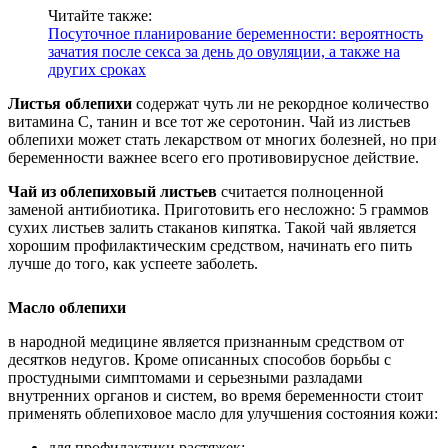
Читайте также:
Посуточное планирование беременности: вероятность
зачатия после секса за день до овуляции, а также на
других сроках
Листья облепихи
содержат чуть ли не рекордное количество
витамина С, танин и все тот же серотонин. Чай из листьев
облепихи может стать лекарством от многих болезней, но при
беременности важнее всего его противовирусное действие.
Чай из облепиховый листьев
считается полноценной
заменой антибиотика. Приготовить его несложно: 5 граммов
сухих листьев залить стаканов кипятка. Такой чай является
хорошим профилактическим средством, начинать его пить
лучше до того, как успеете заболеть.
Масло облепихи
в народной медицине является признанным средством от
десятков недугов. Кроме описанных способов борьбы с
простудными симптомами и серьезными разладами
внутренних органов и систем, во время беременности стоит
применять облепиховое масло для улучшения состояния кожи:
для профилактики растяжек;