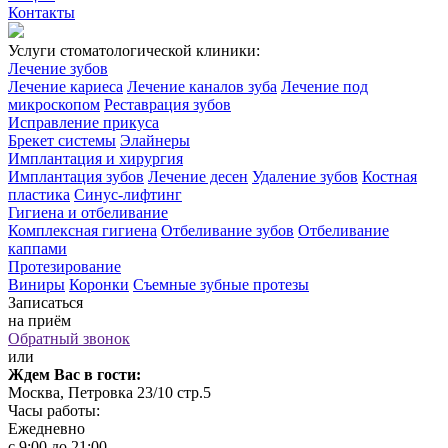
Контакты
Услуги стоматологической клиники:
Лечение зубов
Лечение кариеса
Лечение каналов зуба
Лечение под
микроскопом
Реставрация зубов
Исправление прикуса
Брекет системы
Элайнеры
Имплантация и хирургия
Имплантация зубов
Лечение десен
Удаление зубов
Костная
пластика
Синус-лифтинг
Гигиена и отбеливание
Комплексная гигиена
Отбеливание зубов
Отбеливание
каппами
Протезирование
Виниры
Коронки
Съемные зубные протезы
Записаться
на приём
Обратный звонок
или
Ждем Вас в гости:
Москва, Петровка 23/10 стр.5
Часы работы:
Ежедневно
с 9:00 до 21:00