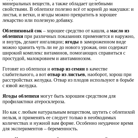
минеральных веществ, а также обладает целебными
свойствами. В облепихе полезно всё от корней до макушки: и
листья, и ветки, и ягоды можно превратить в хорошее
лекарство или полезную добавку.
Облепиховый сок
– хорошее средство от кашля, а
масло из
облепихи
при различных показаниях применяется и наружно,
и внутрь, делают ингаляции;
ягоды
в замороженном виде
можно хранить чуть ли не до нового урожая, они содержат
широкий комплекс витаминов, помогающих справиться с
простудой, малокровием и авитаминозом.
Готовят из облепихи и
отвар из семян
в качестве
слабительного, а вот
отвар из листьев
, наоборот, хорош при
расстройствах желудка. Отвар из плодов используют в борьбе
с язвой желудка.
Ягоды облепихи
могут быть хорошим средством для
профилактики атеросклероза.
Но как с любым натуральным веществом, шутить с облепихой
нельзя, и применять ее следует только в необходимых
количествах и нужной вам форме. Особенно неудачное время
для экспериментов – беременность.