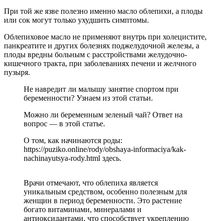
При той же язве полезно именно масло облепихи, а плоды
или сок могут только ухудшить симптомы.
Облепиховое масло не применяют внутрь при холецистите,
панкреатите и других болезнях поджелудочной железы, а
плоды вредны больным с расстройствами желудочно-
кишечного тракта, при заболеваниях печени и желчного
пузыря.
Не навредит ли малышу занятие спортом при
беременности? Узнаем из этой статьи.
Можно ли беременным зеленый чай? Ответ на
вопрос — в этой статье.
О том, как начинаются роды:
https://puziko.online/rody/obshaya-informaciya/kak-
nachinayutsya-rody.html здесь.
Врачи отмечают, что облепиха является
уникальным средством, особенно полезным для
женщин в период беременности. Это растение
богато витаминами, минералами и
антиоксидантами, что способствует укреплению