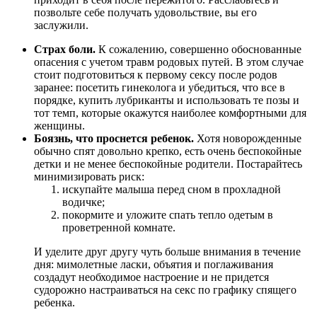
позвольте себе получать удовольствие, вы его
заслужили.
Страх боли.
К сожалению, совершенно обоснованные
опасения с учетом травм родовых путей. В этом случае
стоит подготовиться к первому сексу после родов
заранее: посетить гинеколога и убедиться, что все в
порядке, купить лубриканты и использовать те позы и
тот темп, которые окажутся наиболее комфортными для
женщины.
Боязнь, что проснется ребенок.
Хотя новорожденные
обычно спят довольно крепко, есть очень беспокойные
детки и не менее беспокойные родители. Постарайтесь
минимизировать риск:
искупайте малыша перед сном в прохладной
водичке;
покормите и уложите спать тепло одетым в
проветренной комнате.
И уделите друг другу чуть больше внимания в течение
дня: мимолетные ласки, объятия и поглаживания
создадут необходимое настроение и не придется
судорожно настраиваться на секс по графику спящего
ребенка.