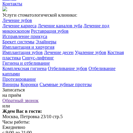
Контакты
Услуги стоматологической клиники:
Лечение зубов
Лечение кариеса
Лечение каналов зуба
Лечение под
микроскопом
Реставрация зубов
Исправление прикуса
Брекет системы
Элайнеры
Имплантация и хирургия
Имплантация зубов
Лечение десен
Удаление зубов
Костная
пластика
Синус-лифтинг
Гигиена и отбеливание
Комплексная гигиена
Отбеливание зубов
Отбеливание
каппами
Протезирование
Виниры
Коронки
Съемные зубные протезы
Записаться
на приём
Обратный звонок
или
Ждем Вас в гости:
Москва, Петровка 23/10 стр.5
Часы работы:
Ежедневно
с 9:00 до 21:00