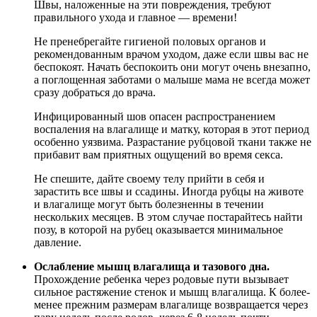
Швы, наложенные на эти повреждения, требуют
правильного ухода и главное — времени!
Не пренебрегайте гигиеной половых органов и
рекомендованным врачом уходом, даже если швы вас не
беспокоят. Начать беспокоить они могут очень внезапно,
а поглощенная заботами о малыше мама не всегда может
сразу добраться до врача.
Инфицированный шов опасен распространением
воспаления на влагалище и матку, которая в этот период
особенно уязвима. Разрастание рубцовой ткани также не
прибавит вам приятных ощущений во время секса.
Не спешите, дайте своему телу прийти в себя и
зарастить все швы и ссадины. Иногда рубцы на животе
и влагалище могут быть болезненны в течении
нескольких месяцев. В этом случае постарайтесь найти
позу, в которой на рубец оказывается минимальное
давление.
Ослабление мышц влагалища и тазового дна.
Прохождение ребенка через родовые пути вызывает
сильное растяжение стенок и мышц влагалища. К более-
менее прежним размерам влагалище возвращается через