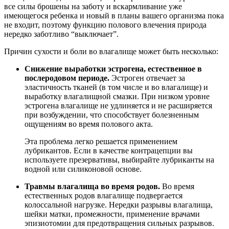
все силы брошены на заботу и вскармливание уже
имеющегося ребенка и новый в планы вашего организма пока
не входит, поэтому функцию полового влечения природа
нередко заботливо “выключает”.
Причин сухости и боли во влагалище может быть несколько:
Снижение выработки эстрогена, естественное в
послеродовом периоде.
Эстроген отвечает за
эластичность тканей (в том числе и во влагалище) и
выработку влагалищной смазки. При низком уровне
эстрогена влагалище не удлиняется и не расширяется
при возбуждении, что способствует болезненным
ощущениям во время полового акта.
Эта проблема легко решается применением
лубрикантов. Если в качестве контрацепции вы
используете презервативы, выбирайте лубриканты на
водной или силиконовой основе.
Травмы влагалища во время родов.
Во время
естественных родов влагалище подвергается
колоссальной нагрузке. Нередки разрывы влагалища,
шейки матки, промежности, применение врачами
эпизиотомии для предотвращения сильных разрывов.