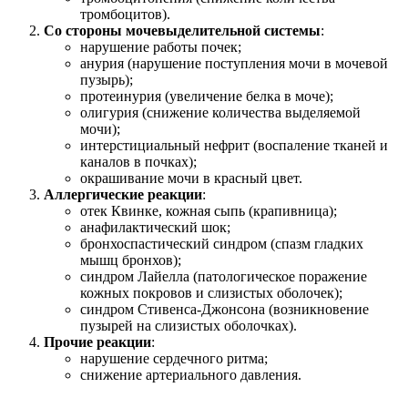
тромбоцитов).
Со стороны мочевыделительной системы
:
нарушение работы почек;
анурия (нарушение поступления мочи в мочевой
пузырь);
протеинурия (увеличение белка в моче);
олигурия (снижение количества выделяемой
мочи);
интерстициальный нефрит (воспаление тканей и
каналов в почках);
окрашивание мочи в красный цвет.
Аллергические реакции
:
отек Квинке, кожная сыпь (крапивница);
анафилактический шок;
бронхоспастический синдром (спазм гладких
мышц бронхов);
синдром Лайелла (патологическое поражение
кожных покровов и слизистых оболочек);
синдром Стивенса-Джонсона (возникновение
пузырей на слизистых оболочках).
Прочие реакции
:
нарушение сердечного ритма;
снижение артериального давления.