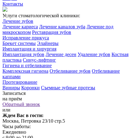
Контакты
Услуги стоматологической клиники:
Лечение зубов
Лечение кариеса
Лечение каналов зуба
Лечение под
микроскопом
Реставрация зубов
Исправление прикуса
Брекет системы
Элайнеры
Имплантация и хирургия
Имплантация зубов
Лечение десен
Удаление зубов
Костная
пластика
Синус-лифтинг
Гигиена и отбеливание
Комплексная гигиена
Отбеливание зубов
Отбеливание
каппами
Протезирование
Виниры
Коронки
Съемные зубные протезы
Записаться
на приём
Обратный звонок
или
Ждем Вас в гости:
Москва, Петровка 23/10 стр.5
Часы работы:
Ежедневно
с 9:00 до 21:00