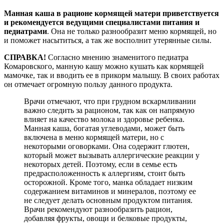
Манная каша в рационе кормящей матери приветствуется
и рекомендуется ведущими специалистами питания и
педиатрами
. Она не только разнообразит меню кормящей, но
и поможет насытиться, а так же восполнит утерянные силы.
СПРАВКА!
Согласно мнению знаменитого педиатра
Комаровского, манную кашу можно кушать как кормящей
мамочке, так и вводить ее в прикорм малышу. В своих работах
он отмечает огромную пользу данного продукта.
Врачи отмечают, что при грудном вскармливании
важно следить за рационом, так как он напрямую
влияет на качество молока и здоровье ребенка.
Манная каша, богатая углеводами, может быть
включена в меню кормящей матери, но с
некоторыми оговорками. Она содержит глютен,
который может вызывать аллергические реакции у
некоторых детей. Поэтому, если в семье есть
предрасположенность к аллергиям, стоит быть
осторожной. Кроме того, манка обладает низким
содержанием витаминов и минералов, поэтому ее
не следует делать основным продуктом питания.
Врачи рекомендуют разнообразить рацион,
добавляя фрукты, овощи и белковые продукты,