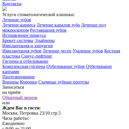
Контакты
Услуги стоматологической клиники:
Лечение зубов
Лечение кариеса
Лечение каналов зуба
Лечение под
микроскопом
Реставрация зубов
Исправление прикуса
Брекет системы
Элайнеры
Имплантация и хирургия
Имплантация зубов
Лечение десен
Удаление зубов
Костная
пластика
Синус-лифтинг
Гигиена и отбеливание
Комплексная гигиена
Отбеливание зубов
Отбеливание
каппами
Протезирование
Виниры
Коронки
Съемные зубные протезы
Записаться
на приём
Обратный звонок
или
Ждем Вас в гости:
Москва, Петровка 23/10 стр.5
Часы работы:
Ежедневно
с 9:00 до 21:00