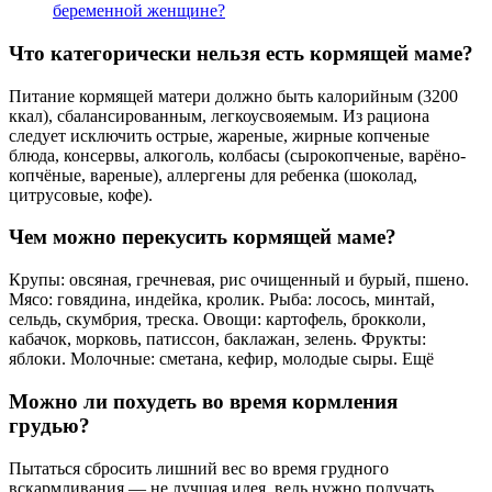
беременной женщине?
Что категорически нельзя есть кормящей маме?
Питание кормящей матери должно быть калорийным (3200
ккал), сбалансированным, легкоусвояемым. Из рациона
следует исключить острые, жареные, жирные копченые
блюда, консервы, алкоголь, колбасы (сырокопченые, варёно-
копчёные, вареные), аллергены для ребенка (шоколад,
цитрусовые, кофе).
Чем можно перекусить кормящей маме?
Крупы: овсяная, гречневая, рис очищенный и бурый, пшено.
Мясо: говядина, индейка, кролик. Рыба: лосось, минтай,
сельдь, скумбрия, треска. Овощи: картофель, брокколи,
кабачок, морковь, патиссон, баклажан, зелень. Фрукты:
яблоки. Молочные: сметана, кефир, молодые сыры. Ещё
Можно ли похудеть во время кормления
грудью?
Пытаться сбросить лишний вес во время грудного
вскармливания — не лучшая идея, ведь нужно получать