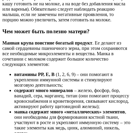
кашу готовить не на молоке, а на воде без добавления масла
или варенья). Обязательно следует наблюдать реакцию
малыша, если не замечены негативные проявления, то
порцию можно увеличить, затем готовить на молоке.
Чем может быть полезно матери?
Манная крупа поистине богатый продукт
. Ее делают из
самой сердцевины пшеничного зерна, при этом сохраняются
все необходимые микроэлементы и вещества. Манка в
сочетании с молоком содержит большое количество
следующих элементов:
витамины РР, Е, В
(1, 2, 6, 9) – они помогают в
укреплении иммунной системы и стимулируют
мозговую деятельность;
содержит много минералов
– железо, фосфор, бор,
ванадий, сера, марганец, титан (они помогают процессу
кровоснабжения и кроветворения, связывают кислород,
активируют работу щитовидной железы);
манка содержит много «металлических» элементов
,
они необходимы для формирования костной ткани,
участвуют в росте и укрепляют иммунную систему – это
такие элементы как медь, цинк, алюминий, никель,