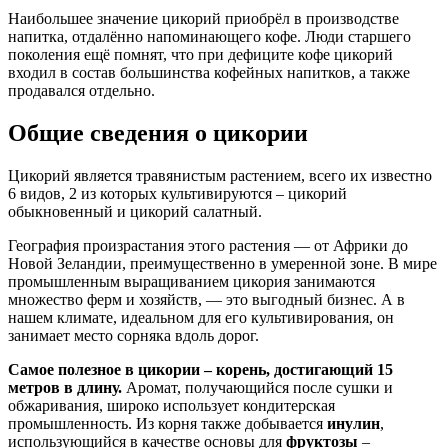
Наибольшее значение цикорий приобрёл в производстве
напитка, отдалённо напоминающего кофе. Люди старшего
поколения ещё помнят, что при дефиците кофе цикорий
входил в состав большинства кофейных напитков, а также
продавался отдельно.
Общие сведения о цикории
Цикорий является травянистым растением, всего их известно
6 видов, 2 из которых культивируются – цикорий
обыкновенный и цикорий салатный.
География произрастания этого растения — от Африки до
Новой Зеландии, преимущественно в умеренной зоне. В мире
промышленным выращиванием цикория занимаются
множество ферм и хозяйств, — это выгодный бизнес. А в
нашем климате, идеальном для его культивирования, он
занимает место сорняка вдоль дорог.
Самое полезное в цикории – корень, достигающий 15
метров в длину.
Аромат, получающийся после сушки и
обжаривания, широко использует кондитерская
промышленность. Из корня также добывается
инулин
,
использующийся в качестве основы для
фруктозы
–