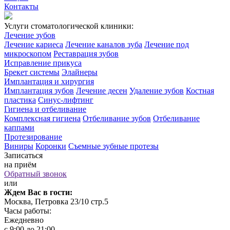
Контакты
Услуги стоматологической клиники:
Лечение зубов
Лечение кариеса
Лечение каналов зуба
Лечение под
микроскопом
Реставрация зубов
Исправление прикуса
Брекет системы
Элайнеры
Имплантация и хирургия
Имплантация зубов
Лечение десен
Удаление зубов
Костная
пластика
Синус-лифтинг
Гигиена и отбеливание
Комплексная гигиена
Отбеливание зубов
Отбеливание
каппами
Протезирование
Виниры
Коронки
Съемные зубные протезы
Записаться
на приём
Обратный звонок
или
Ждем Вас в гости:
Москва, Петровка 23/10 стр.5
Часы работы:
Ежедневно
с 9:00 до 21:00