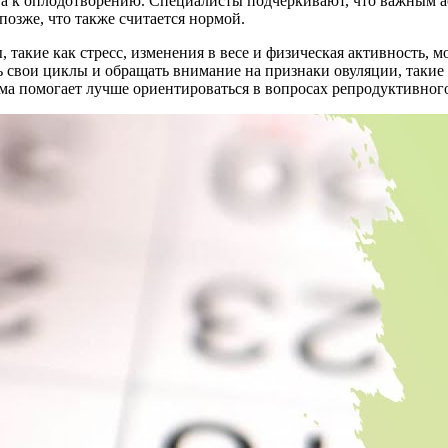
това к оплодотворению. Специалисты подчеркивают, что важным 
позже, что также считается нормой.
 такие как стресс, изменения в весе и физическая активность, м
свои циклы и обращать внимание на признаки овуляции, такие к
ма помогает лучше ориентироваться в вопросах репродуктивного