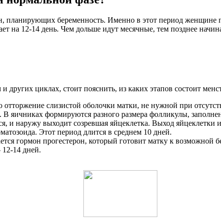
, планирующих беременность. Именно в этот период женщине пр
ает на 12-14 день. Чем дольше идут месячные, тем позднее начин
 и других циклах, стоит пояснить, из каких этапов состоит менс
то отторжение слизистой оболочки матки, не нужной при отсутс
а. В яичниках формируются разного размера фолликулы, заполн
я, и наружу выходит созревшая яйцеклетка. Выход яйцеклетки и
атозоида. Этот период длится в среднем 10 дней.
тся гормон прогестерон, который готовит матку к возможной бе
12-14 дней.