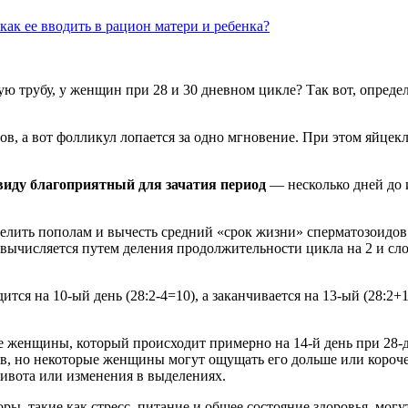
ак ее вводить в рацион матери и ребенка?
ю трубу, у женщин при 28 и 30 дневном цикле? Так вот, опреде
сов, а вот фолликул лопается за одно мгновение. При этом яйцек
виду благоприятный для зачатия период
— несколько дней до 
елить пополам и вычесть средний «срок жизни» сперматозоидов (
 вычисляется путем деления продолжительности цикла на 2 и сл
тся на 10-ый день (28:2-4=10), а заканчивается на 13-ый (28:2+
 женщины, который происходит примерно на 14-й день при 28-
ов, но некоторые женщины могут ощущать его дольше или короче
ивота или изменения в выделениях.
ы, такие как стресс, питание и общее состояние здоровья, могу