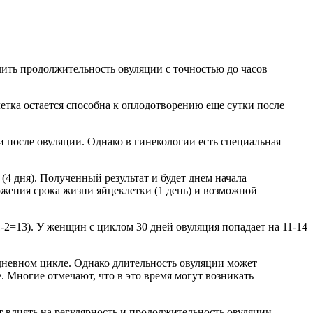
лить продолжительность овуляции с точностью до часов
летка остается способна к оплодотворению еще сутки после
и после овуляции. Однако в гинекологии есть специальная
4 дня). Полученный результат и будет днем начала
ожения срока жизни яйцеклетки (1 день) и возможной
1-2=13). У женщин с циклом 30 дней овуляция попадает на 11-14
дневном цикле. Однако длительность овуляции может
. Многие отмечают, что в это время могут возникать
т влиять на регулярность и продолжительность овуляции.