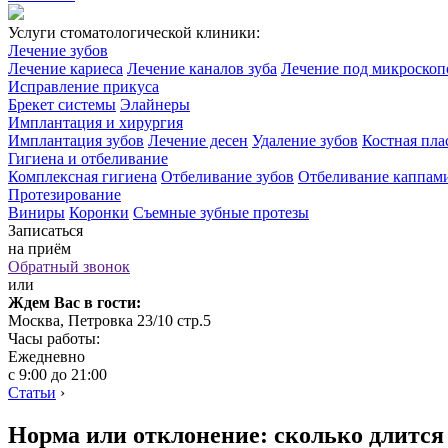
Услуги стоматологической клиники:
Лечение зубов
Лечение кариеса
Лечение каналов зуба
Лечение под микроско
Исправление прикуса
Брекет системы
Элайнеры
Имплантация и хирургия
Имплантация зубов
Лечение десен
Удаление зубов
Костная пла
Гигиена и отбеливание
Комплексная гигиена
Отбеливание зубов
Отбеливание каппам
Протезирование
Виниры
Коронки
Съемные зубные протезы
Записаться
на приём
Обратный звонок
или
Ждем Вас в гости:
Москва, Петровка 23/10 стр.5
Часы работы:
Ежедневно
с 9:00 до 21:00
Статьи
›
Норма или отклонение: сколько длится