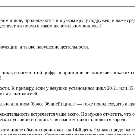
ьном цикле, продолжаются и в узком кругу подружек, и даже ср
ествует ли норма в таком щепетильном вопросе?
вуляции, а также нарушение деятельности.
цикл, и насчет этой цифры в принципе не возникает никаких с
й.
сти. К примеру, если у девушки установился цикл 20-21 или 35-3
читать патологией.
льно длинном (более 36 дней) цикле — тоже повод сходить к вра
олжительность встречается чаще всего. Но нужно отметить, что 
еских условий и нации. С возрастом цикл становится короче.
ьном цикле обычно происходит на 14-й день. Однако продолжител