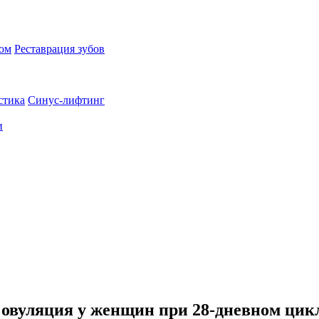
пом
Реставрация зубов
стика
Синус-лифтинг
и
 овуляция у женщин при 28-дневном цикл