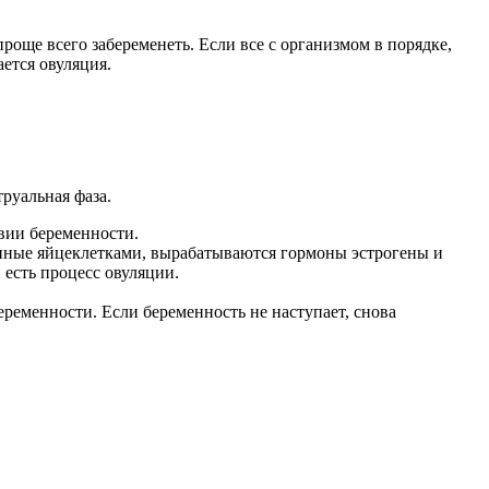
още всего забеременеть. Если все с организмом в порядке,
ается овуляция.
труальная фаза.
твии беременности.
енные яйцеклетками, вырабатываются гормоны эстрогены и
 есть процесс овуляции.
ременности. Если беременность не наступает, снова