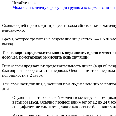
Читайте также:
Можно ли копченую рыбу при грудном вскармливании и к
Сколько дней происходит процесс выхода яйцеклетки в маточну
невозможно.
Время, которое тратится на созревание яйцеклеток, — 17-30 ча
выхода.
Так,
говоря «продолжительность овуляции», врачи имеют в
формула, помогающая вычислить день овуляции.
Гинекологи предлагают продолжительность цикла (в днях) разд
благоприятного для зачатия периода. Окончание этого периода
погрешности в 2 суток.
Так, срок наступления, у женщин при 28-дневном цикле приходи
дни.
Овуляция — это ключевой момент в менструальном цикле
варьироваться. Обычно процесс занимает от 12 до 24 час
специфические симптомы, такие как легкие боли внизу ж
Важно понимать, что каждая женщина уникальна, и фактор