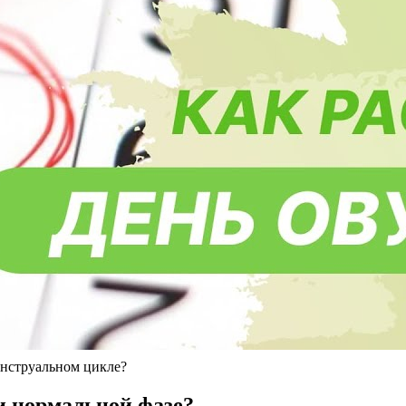
енструальном цикле?
и нормальной фазе?