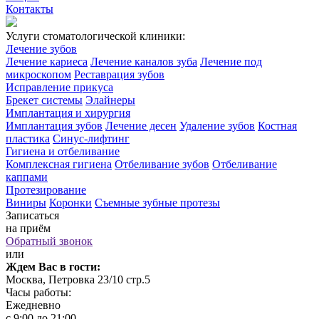
Контакты
Услуги стоматологической клиники:
Лечение зубов
Лечение кариеса
Лечение каналов зуба
Лечение под
микроскопом
Реставрация зубов
Исправление прикуса
Брекет системы
Элайнеры
Имплантация и хирургия
Имплантация зубов
Лечение десен
Удаление зубов
Костная
пластика
Синус-лифтинг
Гигиена и отбеливание
Комплексная гигиена
Отбеливание зубов
Отбеливание
каппами
Протезирование
Виниры
Коронки
Съемные зубные протезы
Записаться
на приём
Обратный звонок
или
Ждем Вас в гости:
Москва, Петровка 23/10 стр.5
Часы работы:
Ежедневно
с 9:00 до 21:00