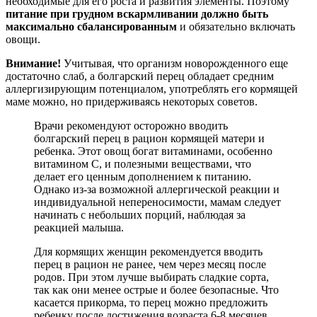
необходимые для его роста и развития элементы. Поэтому
питание при грудном вскармливании должно быть
максимально сбалансированным
и обязательно включать
овощи.
Внимание!
Учитывая, что организм новорожденного еще
достаточно слаб, а болгарский перец обладает средним
аллергизирующим потенциалом, употреблять его кормящей
маме можно, но придерживаясь некоторых советов.
Врачи рекомендуют осторожно вводить
болгарский перец в рацион кормящей матери и
ребенка. Этот овощ богат витаминами, особенно
витамином C, и полезными веществами, что
делает его ценным дополнением к питанию.
Однако из-за возможной аллергической реакции и
индивидуальной непереносимости, мамам следует
начинать с небольших порций, наблюдая за
реакцией малыша.
Для кормящих женщин рекомендуется вводить
перец в рацион не ранее, чем через месяц после
родов. При этом лучше выбирать сладкие сорта,
так как они менее острые и более безопасные. Что
касается прикорма, то перец можно предложить
ребенку после достижения возраста 6-8 месяцев,