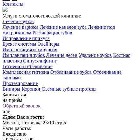
Контакты
Услуги стоматологической клиники:
Лечение зубов
Лечение кариеса
Лечение каналов зуба
Лечение под
микроскопом
Реставрация зубов
Исправление прикуса
Брекет системы
Элайнеры
Имплантация и хирургия
Имплантация зубов
Лечение десен
Удаление зубов
Костная
пластика
Синус-лифтинг
Гигиена и отбеливание
Комплексная гигиена
Отбеливание зубов
Отбеливание
каппами
Протезирование
Виниры
Коронки
Съемные зубные протезы
Записаться
на приём
Обратный звонок
или
Ждем Вас в гости:
Москва, Петровка 23/10 стр.5
Часы работы:
Ежедневно
с 9:00 до 21:00