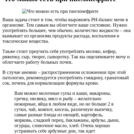
Ваша задача стоит в том, чтобы выровнять PH-баланс мочи в
организме. Тем самым вы облегчите ваше состояние. Нужно
употреблять большее, чем обычно, количество жидкости – она
вымывает из организма продукты распада, воспаления и
токсические вещества.
Также стоит приучить себя употреблять молоко, кефир,
ряженку, сыр, творог, сыворотку. Так вы ощелачиваете мочу и
облегчаете работу больных почек.
В случае анемии – распространенном осложнении при этой
патологии, рекомендуется употреблять говядину, гранатовый
сок, печень для нормализации формулы крови.
Вам можно молочные супы и каши, макароны,
гречку, овсянку, мясо и рыбу – желательно
нежирные, яйца в любом виде, но не больше 2 в
сутки, чай, компот, кисель, различную выпечку,
самые разные блюда из овощей, картофель,
морковь, сладкий перец, баклажаны, арбузы, дыни,
огурцы, сливочное масло, хлеб. Очень хорошо
устраивать себе арбузные дни, так идет