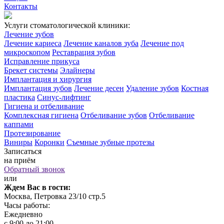
Контакты
Услуги стоматологической клиники:
Лечение зубов
Лечение кариеса
Лечение каналов зуба
Лечение под
микроскопом
Реставрация зубов
Исправление прикуса
Брекет системы
Элайнеры
Имплантация и хирургия
Имплантация зубов
Лечение десен
Удаление зубов
Костная
пластика
Синус-лифтинг
Гигиена и отбеливание
Комплексная гигиена
Отбеливание зубов
Отбеливание
каппами
Протезирование
Виниры
Коронки
Съемные зубные протезы
Записаться
на приём
Обратный звонок
или
Ждем Вас в гости:
Москва, Петровка 23/10 стр.5
Часы работы:
Ежедневно
с 9:00 до 21:00