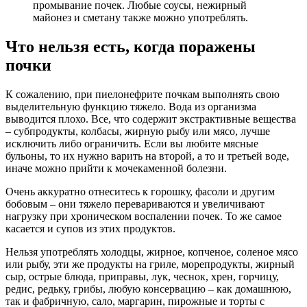
промывание почек. Любые соусы, нежирный
майонез и сметану также можно употреблять.
Что нельзя есть, когда поражены
почки
К сожалению, при пиелонефрите почкам выполнять свою
выделительную функцию тяжело. Вода из организма
выводится плохо. Все, что содержит экстрактивные вещества
– субпродукты, колбасы, жирную рыбу или мясо, лучше
исключить либо ограничить. Если вы любите мясные
бульоны, то их нужно варить на второй, а то и третьей воде,
иначе можно прийти к мочекаменной болезни.
Очень аккуратно отнеситесь к горошку, фасоли и другим
бобовым – они тяжело перевариваются и увеличивают
нагрузку при хроническом воспалении почек. То же самое
касается и супов из этих продуктов.
Нельзя употреблять холодцы, жирное, копченое, соленое мясо
или рыбу, эти же продукты на гриле, морепродукты, жирный
сыр, острые блюда, приправы, лук, чеснок, хрен, горчицу,
редис, редьку, грибы, любую консервацию – как домашнюю,
так и фабричную, сало, маргарин, пирожные и торты с