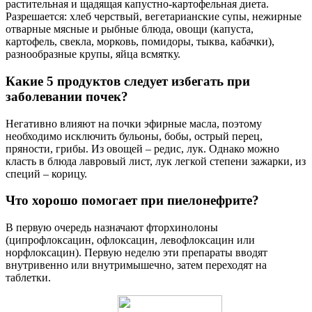
растительная и щадящая капустно-картофельная диета.
Разрешается: хлеб черствый, вегетарианские супы, нежирные
отварные мясные и рыбные блюда, овощи (капуста,
картофель, свекла, морковь, помидоры, тыква, кабачки),
разнообразные крупы, яйца всмятку.
Какие 5 продуктов следует избегать при
заболевании почек?
Негативно влияют на почки эфирные масла, поэтому
необходимо исключить бульоны, бобы, острый перец,
пряности, грибы. Из овощей – редис, лук. Однако можно
класть в блюда лавровый лист, лук легкой степени зажарки, из
специй – корицу.
Что хорошо помогает при пиелонефрите?
В первую очередь назначают фторхинолоны
(ципрофлоксацин, офлоксацин, левофлоксацин или
норфлоксацин). Первую неделю эти препараты вводят
внутривенно или внутримышечно, затем переходят на
таблетки.