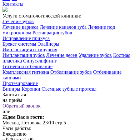
Контакты
Услуги стоматологической клиники:
Лечение зубов
Лечение кариеса
Лечение каналов зуба
Лечение под
микроскопом
Реставрация зубов
Исправление прикуса
Брекет системы
Элайнеры
Имплантация и хирургия
Имплантация зубов
Лечение десен
Удаление зубов
Костная
пластика
Синус-лифтинг
Гигиена и отбеливание
Комплексная гигиена
Отбеливание зубов
Отбеливание
каппами
Протезирование
Виниры
Коронки
Съемные зубные протезы
Записаться
на приём
Обратный звонок
или
Ждем Вас в гости:
Москва, Петровка 23/10 стр.5
Часы работы:
Ежедневно
с 9:00 до 21:00