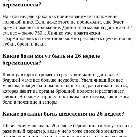
беременности?
На этой неделе кроха в основном занимает положение
головкой вниз. Если даже этого не происходит, еще будет
время поменять положение. Длина тела малыша достигает 32
см, вес – около 750 г. Личико уже практически
сформировалось и отчетливо можно разглядеть щечки, носик,
губки, брови и веки.
Какие боли могут быть на 26 неделе
беременности?
К концу второго триместра растущий живот доставляет
будущей маме все больше неудобств. Увеличившийся вес
малыша, плаценты и околоплодных вод растягивают матку,
которая давит на органы брюшной полости и растягивает
связки. Это может привести к таким симптомам, как изжога,
боли в пояснице и запоры.
Какие должны быть шевеления на 26 неделе?
Шевеления малыша на 26 неделе беременности могут носить
различный характер, ведь у него тоже способно меняться
настроение и иногда он активно движется, а в другое время