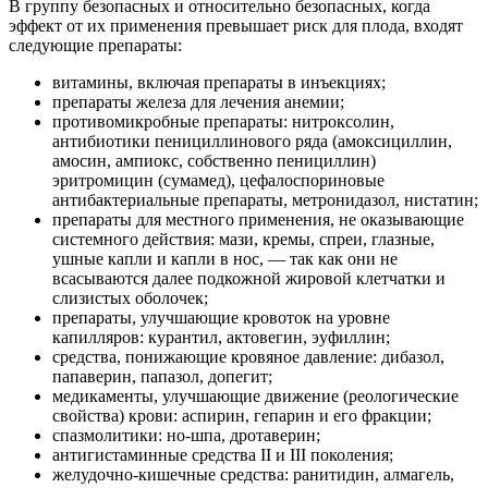
В группу безопасных и относительно безопасных, когда
эффект от их применения превышает риск для плода, входят
следующие препараты:
витамины, включая препараты в инъекциях;
препараты железа для лечения анемии;
противомикробные препараты: нитроксолин,
антибиотики пенициллинового ряда (амоксициллин,
амосин, ампиокс, собственно пенициллин)
эритромицин (сумамед), цефалоспориновые
антибактериальные препараты, метронидазол, нистатин;
препараты для местного применения, не оказывающие
системного действия: мази, кремы, спреи, глазные,
ушные капли и капли в нос, — так как они не
всасываются далее подкожной жировой клетчатки и
слизистых оболочек;
препараты, улучшающие кровоток на уровне
капилляров: курантил, актовегин, эуфиллин;
средства, понижающие кровяное давление: дибазол,
папаверин, папазол, допегит;
медикаменты, улучшающие движение (реологические
свойства) крови: аспирин, гепарин и его фракции;
спазмолитики: но-шпа, дротаверин;
антигистаминные средства II и III поколения;
желудочно-кишечные средства: ранитидин, алмагель,