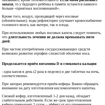
запахи
, то у будущего ребёнка в памяти останется намного
больше «приятных воспоминаний».
Кроме того, воздух, проходящий через носовые
(обонятельные), ходы рефлекторно улучшает кровоснабжение
головного мозга, как матери, так и плода.
При использовании любых носовых капель следует помнить,
что
длительность лечения не должна превышать пяти
дней
.
При частом употреблении сосудосуживающих средств
возможно развитие атрофии слизистой оболочки носа.
Продолжается приём витамина D и глюконата кальция
: одна капля в день (2 раза в неделю) и две таблетки на ночь,
соответственно.
При запорах рекомендуется приём кефира. Важно обращать
внимание на дату изготовления кисломолочного напитка.
Свежий кефир, изготовленный 1-2 дня назад, обладает
слабительным действием. Если же срок приготовления
кефира превышает 2 суток – эффект от его применения,