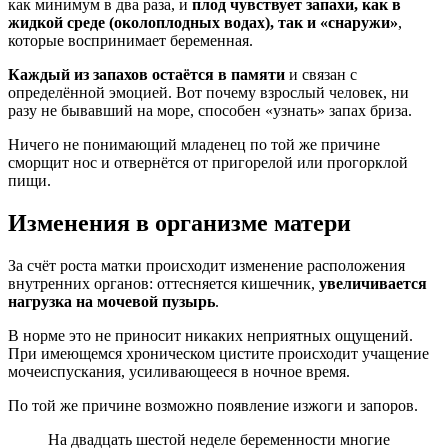
как минимум в два раза, и
плод чувствует запахи, как в
жидкой среде (околоплодных водах), так и «снаружи»
,
которые воспринимает беременная.
Каждый из запахов остаётся в памяти
и связан с
определённой эмоцией. Вот почему взрослый человек, ни
разу не бывавший на море, способен «узнать» запах бриза.
Ничего не понимающий младенец по той же причине
сморщит нос и отвернётся от пригорелой или прогорклой
пищи.
Изменения в организме матери
За счёт роста матки происходит изменение расположения
внутренних органов: оттесняется кишечник,
увеличивается
нагрузка на мочевой пузырь
.
В норме это не приносит никаких неприятных ощущений.
При имеющемся хроническом цистите происходит учащение
мочеиспускания, усиливающееся в ночное время.
По той же причине возможно появление изжоги и запоров.
На двадцать шестой неделе беременности многие