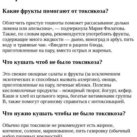
Какие фрукты помогают от токсикоза?
Облегчить приступ тошноты поможет рассасывание дольки
лимона или апельсина», — подчеркнула Мария Филатова.
Также, по словам врача, рекомендуется употреблять фрукты,
содержащие много жидкости — дыню, виноград и арбуз, пить
воду и травяные чаи. «Введите в рацион блюда,
приготовленные на пару, вместо острых и жареных.
Что кушать чтоб не было токсикоза?
Это свежие овощные салаты и фрукты (за исключением
экзотических и способных вызвать аллергию), овощи,
приготовленные на пару, печеные яблоки. Полезны
кисломолочные продукты – нежирный творог, йогурт, кефир.
Каши и хлеб из цельного зерна, богатые витаминами группы
B, также помогут организму справиться с интоксикацией.
Что нужно кушать чтобы не было токсикоза?
Обычно при токсикозе не рекомендуют есть жирное,
копченое, соленое, маринованное, пить газировку (обычный
набор пищевых вредностей).