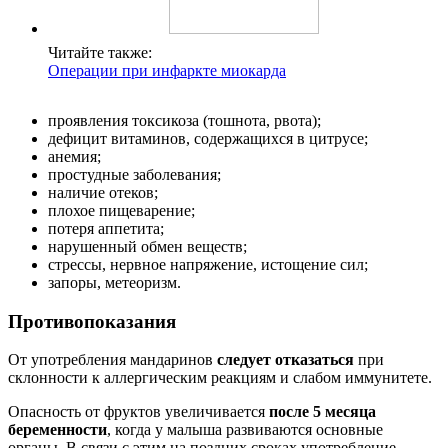
Читайте также:
Операции при инфаркте миокарда
проявления токсикоза (тошнота, рвота);
дефицит витаминов, содержащихся в цитрусе;
анемия;
простудные заболевания;
наличие отеков;
плохое пищеварение;
потеря аппетита;
нарушенный обмен веществ;
стрессы, нервное напряжение, истощение сил;
запоры, метеоризм.
Противопоказания
От употребления мандаринов
следует отказаться
при
склонности к аллергическим реакциям и слабом иммунитете.
Опасность от фруктов увеличивается
после 5 месяца
беременности
, когда у малыша развиваются основные
органы. В связи с этим на поздних сроках употребление