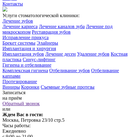
Контакты
Услуги стоматологической клиники:
Лечение зубов
Лечение кариеса
Лечение каналов зуба
Лечение под
микроскопом
Реставрация зубов
Исправление прикуса
Брекет системы
Элайнеры
Имплантация и хирургия
Имплантация зубов
Лечение десен
Удаление зубов
Костная
пластика
Синус-лифтинг
Гигиена и отбеливание
Комплексная гигиена
Отбеливание зубов
Отбеливание
каппами
Протезирование
Виниры
Коронки
Съемные зубные протезы
Записаться
на приём
Обратный звонок
или
Ждем Вас в гости:
Москва, Петровка 23/10 стр.5
Часы работы:
Ежедневно
с 9:00 до 21:00