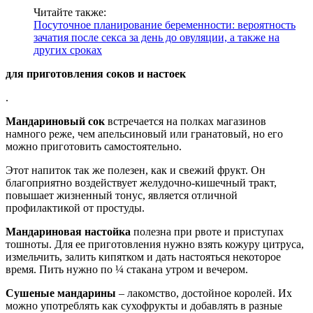
Читайте также:
Посуточное планирование беременности: вероятность
зачатия после секса за день до овуляции, а также на
других сроках
для приготовления соков и настоек
.
Мандариновый сок
встречается на полках магазинов
намного реже, чем апельсиновый или гранатовый, но его
можно приготовить самостоятельно.
Этот напиток так же полезен, как и свежий фрукт. Он
благоприятно воздействует желудочно-кишечный тракт,
повышает жизненный тонус, является отличной
профилактикой от простуды.
Мандариновая настойка
полезна при рвоте и приступах
тошноты. Для ее приготовления нужно взять кожуру цитруса,
измельчить, залить кипятком и дать настояться некоторое
время. Пить нужно по ¼ стакана утром и вечером.
Сушеные мандарины
– лакомство, достойное королей. Их
можно употреблять как сухофрукты и добавлять в разные