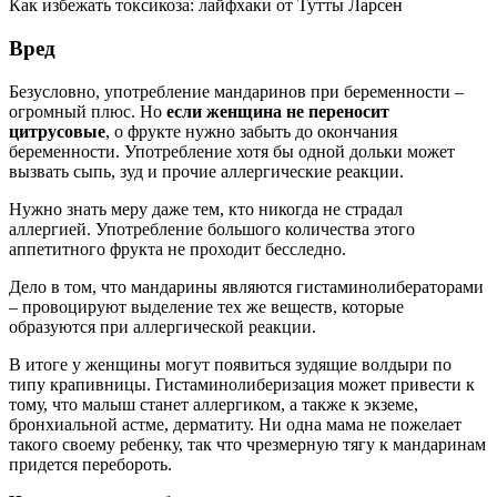
Как избежать токсикоза: лайфхаки от Тутты Ларсен
Вред
Безусловно, употребление мандаринов при беременности –
огромный плюс. Но
если женщина не переносит
цитрусовые
, о фрукте нужно забыть до окончания
беременности. Употребление хотя бы одной дольки может
вызвать сыпь, зуд и прочие аллергические реакции.
Нужно знать меру даже тем, кто никогда не страдал
аллергией. Употребление большого количества этого
аппетитного фрукта не проходит бесследно.
Дело в том, что мандарины являются гистаминолибераторами
– провоцируют выделение тех же веществ, которые
образуются при аллергической реакции.
В итоге у женщины могут появиться зудящие волдыри по
типу крапивницы. Гистаминолиберизация может привести к
тому, что малыш станет аллергиком, а также к экземе,
бронхиальной астме, дерматиту. Ни одна мама не пожелает
такого своему ребенку, так что чрезмерную тягу к мандаринам
придется перебороть.