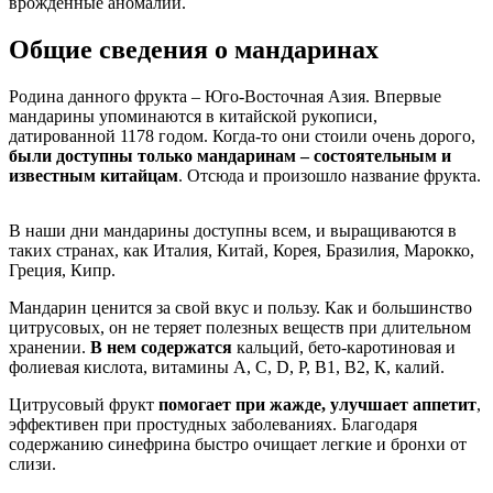
врожденные аномалии.
Общие сведения о мандаринах
Родина данного фрукта – Юго-Восточная Азия. Впервые
мандарины упоминаются в китайской рукописи,
датированной 1178 годом. Когда-то они стоили очень дорого,
были доступны только мандаринам – состоятельным и
известным китайцам
. Отсюда и произошло название фрукта.
В наши дни мандарины доступны всем, и выращиваются в
таких странах, как Италия, Китай, Корея, Бразилия, Марокко,
Греция, Кипр.
Мандарин ценится за свой вкус и пользу. Как и большинство
цитрусовых, он не теряет полезных веществ при длительном
хранении.
В нем содержатся
кальций, бето-каротиновая и
фолиевая кислота, витамины А, С, D, Р, В1, В2, К, калий.
Цитрусовый фрукт
помогает при жажде, улучшает аппетит
,
эффективен при простудных заболеваниях. Благодаря
содержанию синефрина быстро очищает легкие и бронхи от
слизи.