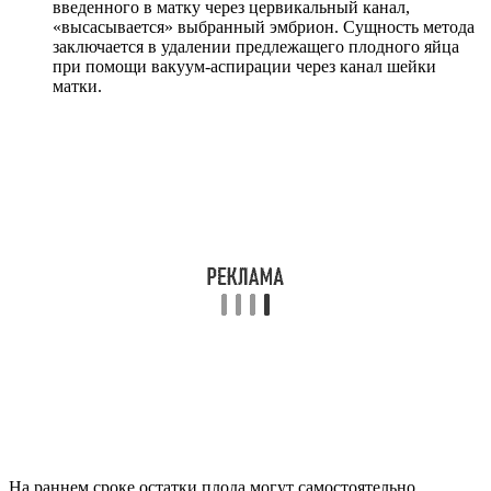
введенного в матку через цервикальный канал,
«высасывается» выбранный эмбрион. Сущность метода
заключается в удалении предлежащего плодного яйца
при помощи вакуум-аспирации через канал шейки
матки.
На раннем сроке остатки плода могут самостоятельно
рассосаться в организме, в то время как на позднем могут
возникнуть дополнительные сложности. При неправильно
проведенной процедуре может произойти гибель оставшихся
эмбрионов, воспаление тканей матки, развитие
поврежденного плода.
Имплантационное кровотечение
Кровотечение на ранних сроках беременности довольно
частая патология, на которую женщины не всегда обращают
внимание.
Зачастую женщина принимает кровотечение за месячные,
даже не подозревая о беременности.
Имплантация – это
внедрение зародыша в эпителиальный слой матки
.
При закреплении эмбриона может произойти повреждение