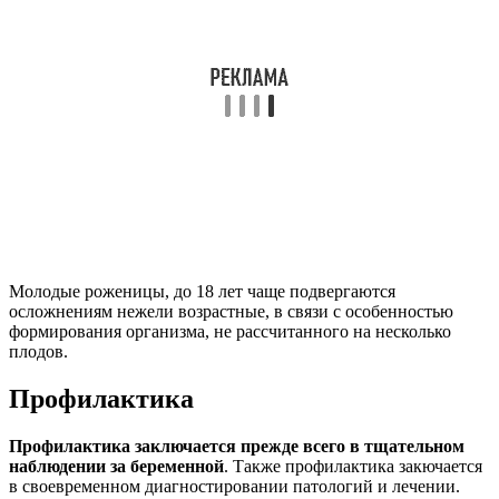
менее 400 калорий в виде пищи
. Многоплодная
беременность явление редкое, но и оно имеет место.
Риски связанные с вынашиванием сразу нескольких детей
изучаются, подвергаются профилактике и лечению не только
на ранней стадии, но и в течение всего периода
беременности. При тщательном контроле, внимании и заботе
матери к своему организму, можно значительно снизить
процент и степень осложнений.
Вопрос-ответ
Чем опасна редукция эмбрионов?
Осложнения после проведенной редукции эмбрионов
Несмотря на развитие медицинских технологий, после этой
процедуры у примерно 60% женщин возрастает риск
самопроизвольного прерывания беременности. Из этого числа
у около половины женщин случается выкидыш с гибелью
всех эмбрионов.
В чем опасность многоплодной беременности?