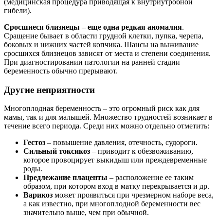
(медицинская процедура приводящая к внутриутробной
гибели).
Сросшиеся близнецы – еще одна редкая аномалия
.
Сращение бывает в области грудной клетки, пупка, черепа,
боковых и нижних частей копчика. Шансы на выживание
сросшихся близнецов зависят от места и степени соединения.
При диагностировании патологии на ранней стадии
беременность обычно прерывают.
Другие неприятности
Многоплодная беременность – это огромный риск как для
мамы, так и для малышей. Множество трудностей возникает в
течение всего периода. Среди них можно отдельно отметить:
Гестоз
– повышение давления, отечность, судороги.
Сильный токсикоз
– приводит к обезвоживанию,
которое провоцирует выкидыш или преждевременные
роды.
Предлежание плаценты
– расположение ее таким
образом, при котором вход в матку перекрывается и др.
Варикоз
может проявиться при чрезмерном наборе веса,
а как известно, при многоплодной беременности вес
значительно выше, чем при обычной.