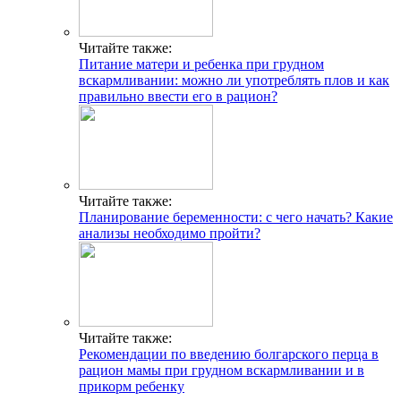
Факты и мифы о совместимости групп крови и резус-
факторов для зачатия ребенка
Беспокоит кровь во время овуляции? Варианты нормы и
поводы для обращения к врачу
Таблетки от аритмии пожилым
Препараты при боли в сердце
Определение беременности на ранней стадии: признаки
зачатия после овуляции
Как понять, что наступила овуляция? Признаки и симптомы
по ощущениям и выделениям
Должны ли настораживать белые выделения после овуляции?
Давайте разбираться!
Свежие публикации