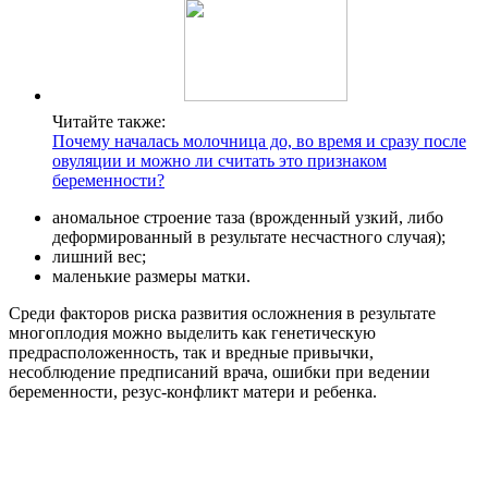
Молодые роженицы, до 18 лет чаще подвергаются
осложнениям нежели возрастные, в связи с особенностью
формирования организма, не рассчитанного на несколько
плодов.
Профилактика
Профилактика заключается прежде всего в тщательном
наблюдении за беременной
. Также профилактика закючается
в своевременном диагностировании патологий и лечении.
В целях профилактики преждевременных родов, женщинам
рекомендуют сократить физические нагрузки,а после 20
недели исключить интимную близость с партнером.
Медикаментозно снижают тонус матки.
Для профилактики низкого веса детей, тщательно подбирается
питание для будущей матери, подробно и тщательно
контролируется прибавка в весе в течение всей беременности.
На каждого ребенка в день необходимо потребление не