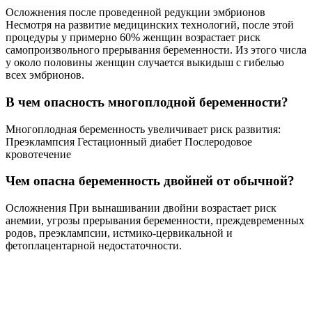
На каком сроке эмбрион делится на близнецов?
Если деление плодного яйца происходит между 4 – 8 днем
после оплодотворения, то сформируются два эмбриона,
каждый в отдельном амниотическом мешке. Два
амниотических мешка будут окружены общей хориальной
оболочкой с одной плацентой на двоих.
Советы
СОВЕТ №1
Перед принятием решения о редукции эмбриона обязательно
проконсультируйтесь с опытным врачом-акушером и
генетиком. Они помогут вам понять все риски и
преимущества, а также предложат альтернативные варианты
ведения многоплодной беременности.
СОВЕТ №2