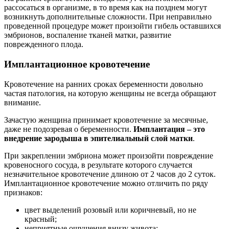
кровеносного сосуда, в результате которого случается
незначительное кровотечение длиною от 2 часов до 2 суток.
Имплантационное кровотечение можно отличить по ряду
признаков:
цвет выделений розовый или коричневый, но не
красный;
неприятные ощущения внизу живота;
слабость, общее недомогание.
Обильное кровотечение считается патологией и может
свидетельствовать о гибели эмбриона. Выкидыш
характеризуется сильными болями и густыми выделениями.
При многоплодной беременности есть угроза потери одного и
более плодов.
Прочие
Синдром исчезнувшего малыша
– часть одноплодных
беременностей начинаются как многоплодные, но один
из эмбрионов по каким-то причинам погибает. Он либо
рассасывается, либо остается до начала родов у края
плаценты выжившего плода.
Гетеротопическая беременность
– беременность, при
которой один эмбрион закрепляется в матке, а другой