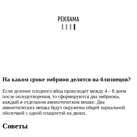
Изучите информацию о многоплодной беременности и
редукции эмбрионов. Понимание процесса и возможных
последствий поможет вам принимать более обоснованные
решения и снизить уровень тревожности.
СОВЕТ №3
Обсудите свои чувства и переживания с партнером и
близкими. Эмоциональная поддержка в такой сложной
ситуации очень важна, и открытый диалог поможет вам
справиться с возможными страхами и сомнениями.
СОВЕТ №4
Обратитесь к психологу или консультанту по вопросам
репродуктивного здоровья. Профессиональная помощь может
оказать значительное влияние на ваше эмоциональное
состояние и помочь вам справиться с принятием трудных
решений.
Поделиться
Отправить
Класснуть
Твитнуть