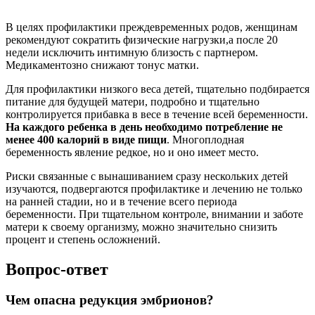
Многоплодная беременность увеличивает риск развития:
Преэклампсия Гестационный диабет Послеродовое
кровотечение
Чем опасна беременность двойней от обычной?
Осложнения При вынашивании двойни возрастает риск
анемии, угрозы прерывания беременности, преждевременных
родов, преэклампсии, истмико-цервикальной и
фетоплацентарной недостаточности.