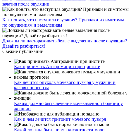
Трубная, Чеховская
Проложить маршрут
Запишитесь на приём
© 2022 Коренной житель.
Лицензия клиники
Реквизиты организации
Обработка персональных данных
Политика
конфиценциальности
Договор оферты