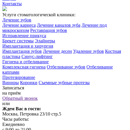
Контакты
Услуги стоматологической клиники:
Лечение зубов
Лечение кариеса
Лечение каналов зуба
Лечение под
микроскопом
Реставрация зубов
Исправление прикуса
Брекет системы
Элайнеры
Имплантация и хирургия
Имплантация зубов
Лечение десен
Удаление зубов
Костная
пластика
Синус-лифтинг
Гигиена и отбеливание
Комплексная гигиена
Отбеливание зубов
Отбеливание
каппами
Протезирование
Виниры
Коронки
Съемные зубные протезы
Записаться
на приём
Обратный звонок
или
Ждем Вас в гости:
Москва, Петровка 23/10 стр.5
Часы работы:
Ежедневно
с 9:00 до 21:00