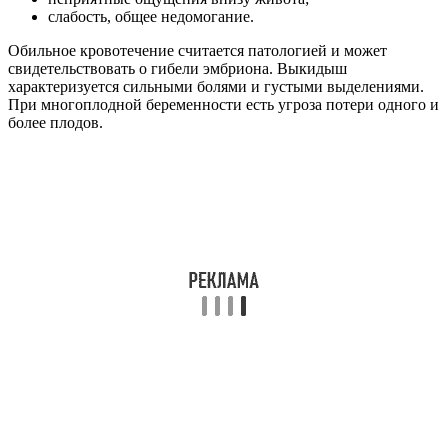
остается в маточной трубе. По мере его роста мать
госпитализируют и оперируют. Процент смертности
эмбриона в матке порядка 30-35%.
Близнец-паразит
– редкое явление, при котором один
из близнецов представляется только некоторыми
органами, например конечностями. В результате
рождается ребенок с большим количеством рук или ног.
Причины
Осложнениям чаще подвержены женщины, с такими
особенностями организма как
:
Читайте также:
Почему началась молочница до, во время и сразу после
овуляции и можно ли считать это признаком
беременности?