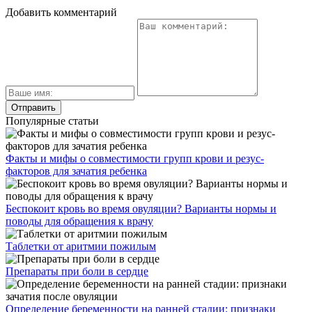
Как принимать Азитромицин при цистите
Как лечится опухоль мочевого пузыря у мужчин и
каковы прогнозы
Каким должно быть лечение мочекаменной болезни у
женщин
Как и чем лечится тригонит мочевого пузыря
Какой должна быть норма кислотности мочи
Услуги клиники
О клинике
Врачи
Цены
Отзывы
Акции
Контакты
г. Москва:
ул. Петровка 23/10 стр. 5