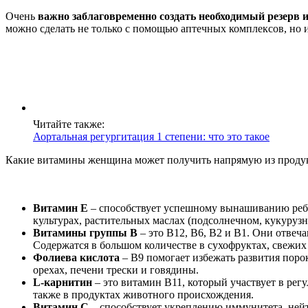
Очень
важно заблаговременно создать необходимый резерв 
можно сделать не только с помощью аптечных комплексов, но 
Читайте также:
Аортальная регургитация 1 степени: что это такое
Какие витамины женщина может получить напрямую из продук
Витамин E
– способствует успешному вынашиванию ребен
культурах, растительных маслах (подсолнечном, кукурузно
Витамины группы B
– это B12, B6, B2 и B1. Они отвеч
Содержатся в большом количестве в сухофруктах, свежих
Фолиева кислота
– B9 помогает избежать развития поро
орехах, печени трески и говядины.
L-карнитин
– это витамин B11, который участвует в регу
также в продуктах животного происхождения.
Витамин C
– способствует укреплению иммунитета, нейтр