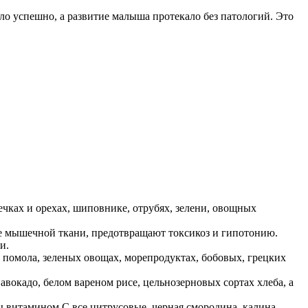
шло успешно, а развитие малыша протекало без патологий. Это
чках и орехах, шиповнике, отрубях, зелени, овощных
ие мышечной ткани, предотвращают токсикоз и гипотонию.
и.
 помола, зеленых овощах, морепродуктах, бобовых, грецких
авокадо, белом вареном рисе, цельнозерновых сортах хлеба, а
ы витамином C все цитрусовые, черная смородина, калина,