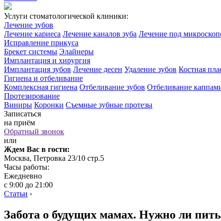
Услуги стоматологической клиники:
Лечение зубов
Лечение кариеса
Лечение каналов зуба
Лечение под микроско
Исправление прикуса
Брекет системы
Элайнеры
Имплантация и хирургия
Имплантация зубов
Лечение десен
Удаление зубов
Костная пла
Гигиена и отбеливание
Комплексная гигиена
Отбеливание зубов
Отбеливание каппам
Протезирование
Виниры
Коронки
Съемные зубные протезы
Записаться
на приём
Обратный звонок
или
Ждем Вас в гости:
Москва, Петровка 23/10 стр.5
Часы работы:
Ежедневно
с 9:00 до 21:00
Статьи
›
Забота о будущих мамах. Нужно ли пит