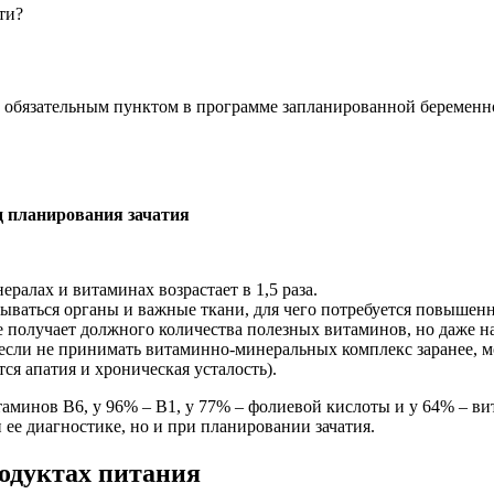
ти?
 обязательным пунктом в программе запланированной беременно
д планирования зачатия
ралах и витаминах возрастает в 1,5 раза.
дываться органы и важные ткани, для чего потребуется повышен
 получает должного количества полезных витаминов, но даже н
а если не принимать витаминно-минеральных комплекс заранее, 
тся апатия и хроническая усталость).
аминов B6, у 96% – B1, у 77% – фолиевой кислоты и у 64% – ви
ее диагностике, но и при планировании зачатия.
одуктах питания