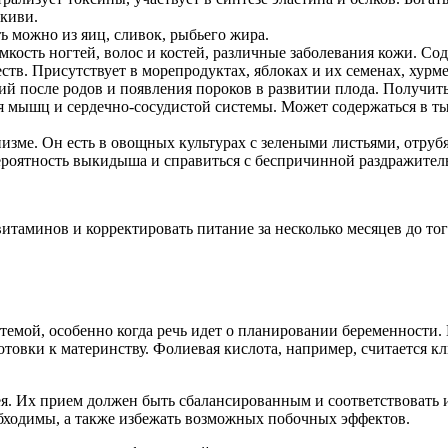
 киви.
ть можно из яиц, сливок, рыбьего жира.
мкость ногтей, волос и костей, различные заболевания кожи. С
тв. Присутствует в морепродуктах, яблоках и их семенах, хурме
й после родов и появления пороков в развитии плода. Получить
я мышц и сердечно-сосудистой системы. Может содержаться в тык
низме. Он есть в овощных культурах с зелеными листьями, отрубя
вероятность выкидыша и справиться с беспричинной раздражител
итаминов и корректировать питание за несколько месяцев до тог
й темой, особенно когда речь идет о планировании беременност
отовки к материнству. Фолиевая кислота, например, считается
цея. Их прием должен быть сбалансированным и соответствовать
обходимы, а также избежать возможных побочных эффектов.