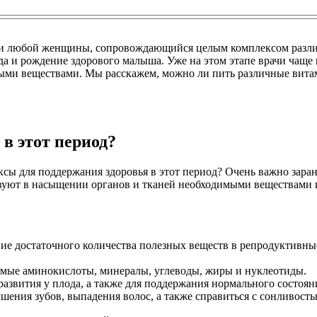
ни любой женщины, сопровождающийся целым комплексом разли
а и рождение здорового малыша. Уже на этом этапе врачи чаще
ми веществами. Мы расскажем, можно ли пить различные витами
в этот период?
сы для поддержания здоровья в этот период? Очень важно заранее
вуют в насыщении органов и тканей необходимыми веществами 
ние достаточного количества полезных веществ в репродуктивны
имые аминокислоты, минералы, углеводы, жиры и нуклеотиды.
азвития у плода, а также для поддержания нормального состоян
ения зубов, выпадения волос, а также справиться с сонливост