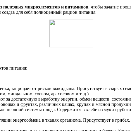
из полезных микроэлементов и витаминов
, чтобы зачатие про
и создав для себя полноценный рацион питания.
тов питания:
ка, защищает от рисков выкидыша. Присутствует в сырых семе
м, миндальном, соевом, арахисовом и т. д.).
ают за достаточную выработку энергии, обмен веществ, состоян
 овощах и фруктах, различных кашах, крупах и мясной продукци
ков нервной системы плода. Содержится в хлебе из муки грубого
ляции энергообмена в тканях организма. Присутствует в грибах, 
ализует токсины, участвует в синтезе эластина и белков. Богат