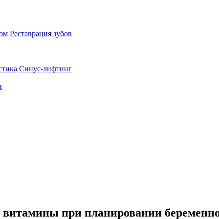
пом
Реставрация зубов
стика
Синус-лифтинг
и
ь витамины при планировании беременнос