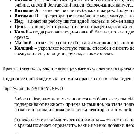
рябина, свежий болгарский перец, белокочанная капуста,
Витамин A
– отвечает за синтез белков и жиров. Получи
Витамин D
– предотвращает ослабление мускулатуры, ло
Йод
– влияет на работу щитовидной железы и обмен вещес
Цинк
– защищает от риска отслойки плаценты, осложнени
Калий
– поддерживает водно-солевой баланс, полезен дл
орехах.
Магний
– отвечает за синтез белка и аминокислот в орга
Кальций
– укрепляет костную ткань, способен снизить 
свежую зелень, овощи и фрукты, а также орехи.
Врачи-гинекологи, как правило, рекомендуют начинать прием в
Подробнее о необходимых витаминах рассказано в этом видео:
https://youtu.be/x5HlOY26JwU
Забота о будущих мамах становится все более актуально
подчеркивают важность приема витаминов на этапе подг
развитию плода и снижению риска некоторых аномалий.
Однако не стоит забывать, что витамины — это не пана
с врачом поможет определить, какие именно добавки не