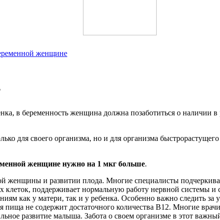
 беременной женщине
?
нка, в беременность женщина должна позаботиться о наличии в 
только для своего организма, но и для организма быстрорастуще
еменной женщине нужно на 1 мкг больше
.
ой женщины и развитии плода. Многие специалисты подчеркивают
ых клеток, поддерживает нормальную работу нервной системы и 
иям как у матери, так и у ребенка. Особенно важно следить з
ная пища не содержит достаточного количества В12. Многие вра
ильное развитие малыша. Забота о своем организме в этот важны