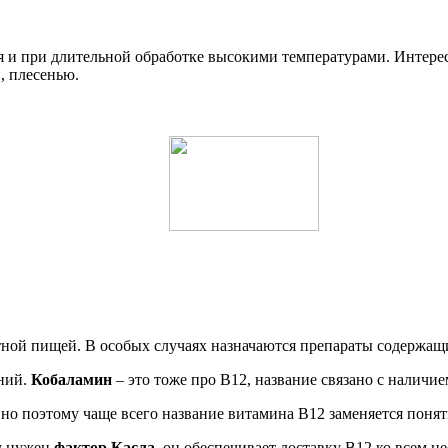
ся и при длительной обработке высокими температурами. Интерес
, плесенью.
отной пищей. В особых случаях назначаются препараты содержащ
аний.
Кобаламин
– это тоже про B12, название связано с наличие
нно поэтому чаще всего название витамина B12 заменяется поня
у нужен
фактор Касла
, он обеспечивает доставку B12 ко всем н