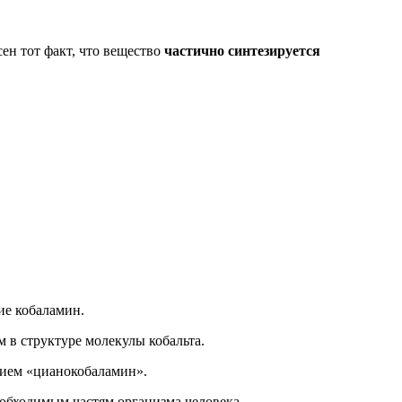
ен тот факт, что вещество
частично синтезируется
ие кобаламин.
м в структуре молекулы кобальта.
тием «цианокобаламин».
еобходимым частям организма человека.