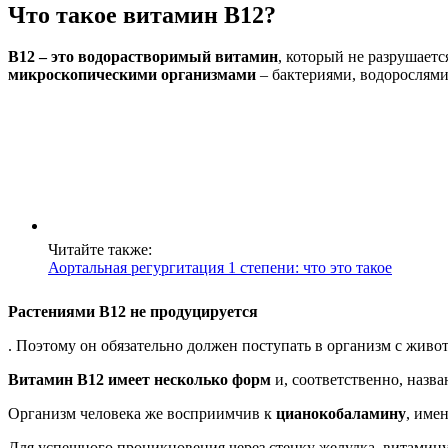
Что такое витамин B12?
B12 – это водорастворимый витамин
, который не разрушает
микроскопическими организмами
– бактериями, водорослями
Читайте также:
Аортальная регургитация 1 степени: что это такое
Растениями B12 не продуцируется
. Поэтому он обязательно должен поступать в организм с жив
Витамин B12 имеет несколько форм
и, соответственно, назв
Организм человека же восприимчив к
цианокобаламину
, име
Для успешного проникновения через стенку желудка, витамин