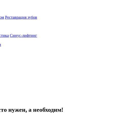
пом
Реставрация зубов
стика
Синус-лифтинг
и
то нужен, а необходим!