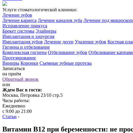
Услуги стоматологической клиники:
Лечение зубов
Лечение кариеса
Лечение каналов зуба
Лечение под микроско
Исправление прикуса
Брекет системы
Элайнеры
Имплантация и хирургия
Имплантация зубов
Лечение десен
Удаление зубов
Костная пла
Гигиена и отбеливание
Комплексная гигиена
Отбеливание зубов
Отбеливание каппам
Протезирование
Виниры
Коронки
Съемные зубные протезы
Записаться
на приём
Обратный звонок
или
Ждем Вас в гости:
Москва, Петровка 23/10 стр.5
Часы работы:
Ежедневно
с 9:00 до 21:00
Статьи
›
Витамин В12 при беременности: не прос