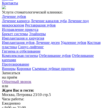
Контакты
Услуги стоматологической клиники:
Лечение зубов
Лечение кариеса
Лечение каналов зуба
Лечение под
микроскопом
Реставрация зубов
Исправление прикуса
Брекет системы
Элайнеры
Имплантация и хирургия
Имплантация зубов
Лечение десен
Удаление зубов
Костная
пластика
Синус-лифтинг
Гигиена и отбеливание
Комплексная гигиена
Отбеливание зубов
Отбеливание
каппами
Протезирование
Виниры
Коронки
Съемные зубные протезы
Записаться
на приём
Обратный звонок
или
Ждем Вас в гости:
Москва, Петровка 23/10 стр.5
Часы работы:
Ежедневно
с 9:00 до 21:00