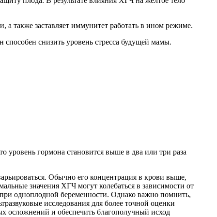
ащиту плода. В результате влияния ХГЧ на желтое тело
, а также заставляет иммунитет работать в ином режиме.
н способен снизить уровень стресса будущей мамы.
о уровень гормона становится выше в два или три раза
арьироваться. Обычно его концентрация в крови выше,
мальные значения ХГЧ могут колебаться в зависимости от
м при одноплодной беременности. Однако важно помнить,
ьтразвуковые исследования для более точной оценки
ных осложнений и обеспечить благополучный исход