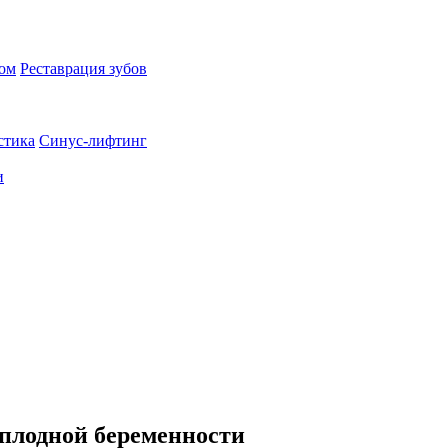
пом
Реставрация зубов
стика
Синус-лифтинг
и
оплодной беременности