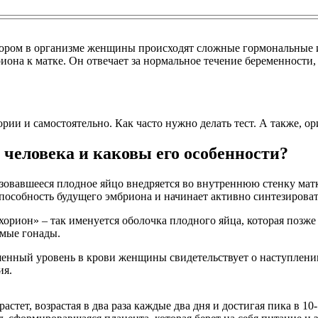
отором в организме женщины происходят сложные гормональные 
а к матке. Он отвечает за нормальное течение беременности, е
ории и самостоятельно. Как часто нужно делать тест. А также, 
 человека и каковы его особенности?
разовавшееся плодное яйцо внедряется во внутреннюю стенку ма
способность будущего эмбриона и начинает активно синтезирова
орион» – так именуется оболочка плодного яйца, которая позже 
емые гонады.
шенный уровень в крови женщины свидетельствует о наступлени
ия.
тет, возрастая в два раза каждые два дня и достигая пика в 10-1