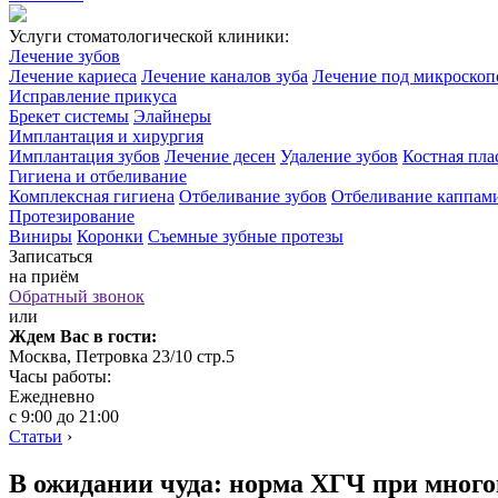
Услуги стоматологической клиники:
Лечение зубов
Лечение кариеса
Лечение каналов зуба
Лечение под микроско
Исправление прикуса
Брекет системы
Элайнеры
Имплантация и хирургия
Имплантация зубов
Лечение десен
Удаление зубов
Костная пла
Гигиена и отбеливание
Комплексная гигиена
Отбеливание зубов
Отбеливание каппам
Протезирование
Виниры
Коронки
Съемные зубные протезы
Записаться
на приём
Обратный звонок
или
Ждем Вас в гости:
Москва, Петровка 23/10 стр.5
Часы работы:
Ежедневно
с 9:00 до 21:00
Статьи
›
В ожидании чуда: норма ХГЧ при мног