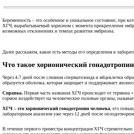
Беременность – это особенное и уникальное состояние, при к
ХГЧ, вырабатываемый хорионом с момента прикрепления эмбрион
возможных отклонениях и темпах развития эмбриона.
Далее расскажем, какие есть методы его определения в лаборат
Что такое хорионический гонадотропин
Через 4-7 дней после слияния сперматозоида и яйцеклетки об
образуется оболочка, которая защищает и поддерживает жизне
Справка.
Первая часть названия ХГЧ происходит от термина «х
гормон воздействует на человеческие половые органы, называ
ХГЧ – это хорионический гонадотропин человека
, его повы
лабораторным анализом уже через 12 дней после оплодотворен
В течение первого триместра концентрация ХГЧ стремительно рас