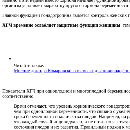
именно в эти недели вместо хориона начинает функционировать
организм усиливает выработку другого гормона беременности 
Главной функцией гонадотропина является контроль женских го
ХГЧ временно ослабляет защитные функции женщины
, те
Читайте также:
Мнение доктора Комаровского о смесях для новорождённ
Показатели ХГЧ при одноплодной и многоплодной беременности 
соответственно.
Врачи отмечают, что уровень хорионического гонадотро
чем при одноплодной беременности, что связано с увели
срока беременности и количества плодов. Например, на 
что каждый случай индивидуален, и не стоит полагаться
состояния плодов и их развития. Правильный подход к 