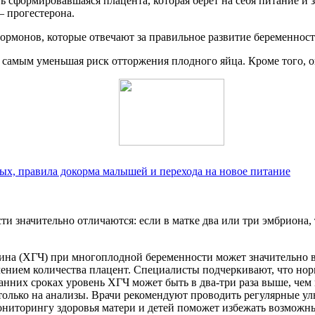
 сформировавшаяся плацента, которая берет на себя питание и з
– прогестерона.
рмонов, которые отвечают за правильное развитие беременности
м самым уменьшая риск отторжения плодного яйца. Кроме того, о
ых, правила докорма малышей и перехода на новое питание
значительно отличаются: если в матке два или три эмбриона, т
пина (ХГЧ) при многоплодной беременности может значительно в
чением количества плацент. Специалисты подчеркивают, что нор
ранних сроках уровень ХГЧ может быть в два-три раза выше, че
 только на анализы. Врачи рекомендуют проводить регулярные ул
мониторингу здоровья матери и детей поможет избежать возмож