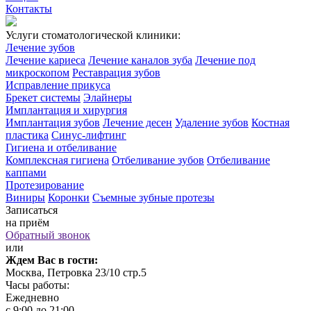
Контакты
Услуги стоматологической клиники:
Лечение зубов
Лечение кариеса
Лечение каналов зуба
Лечение под
микроскопом
Реставрация зубов
Исправление прикуса
Брекет системы
Элайнеры
Имплантация и хирургия
Имплантация зубов
Лечение десен
Удаление зубов
Костная
пластика
Синус-лифтинг
Гигиена и отбеливание
Комплексная гигиена
Отбеливание зубов
Отбеливание
каппами
Протезирование
Виниры
Коронки
Съемные зубные протезы
Записаться
на приём
Обратный звонок
или
Ждем Вас в гости:
Москва, Петровка 23/10 стр.5
Часы работы:
Ежедневно
с 9:00 до 21:00