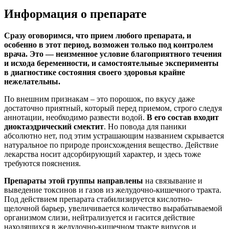
Информация о препарате
Сразу оговоримся, что прием любого препарата, и
особенно в этот период, возможен только под контролем
врача. Это — неизменное условие благоприятного течения
и исхода беременности, и самостоятельные эксперименты
в диагностике состояния своего здоровья крайне
нежелательны.
По внешним признакам – это порошок, по вкусу даже
достаточно приятный, который перед приемом, строго следуя
аннотации, необходимо развести водой.
В его состав входит
диоктаэдрический смектит
. Но повода для паники
абсолютно нет, под этим устрашающим названием скрывается
натуральное по природе происхождения вещество. Действие
лекарства носит адсорбирующий характер, и здесь тоже
требуются пояснения.
Препараты этой группы направлены
на связывание и
выведение токсинов и газов из желудочно-кишечного тракта.
Под действием препарата стабилизируется кислотно-
щелочной барьер, увеличивается количество вырабатываемой
организмом слизи, нейтрализуется и гасится действие
находящихся в желудочно-кишечном тракте вирусов и