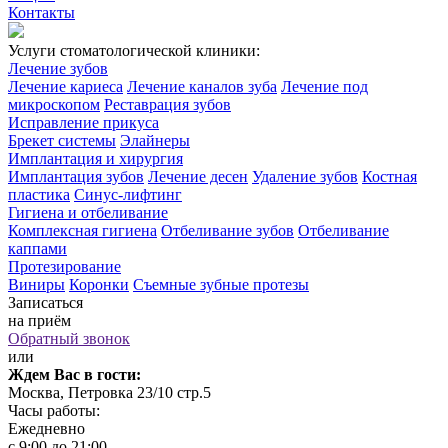
Контакты
Услуги стоматологической клиники:
Лечение зубов
Лечение кариеса
Лечение каналов зуба
Лечение под
микроскопом
Реставрация зубов
Исправление прикуса
Брекет системы
Элайнеры
Имплантация и хирургия
Имплантация зубов
Лечение десен
Удаление зубов
Костная
пластика
Синус-лифтинг
Гигиена и отбеливание
Комплексная гигиена
Отбеливание зубов
Отбеливание
каппами
Протезирование
Виниры
Коронки
Съемные зубные протезы
Записаться
на приём
Обратный звонок
или
Ждем Вас в гости:
Москва, Петровка 23/10 стр.5
Часы работы:
Ежедневно
с 9:00 до 21:00