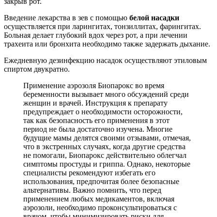
закрыв рот.
Введение лекарства в зев с помощью
белой насадки
осуществляется при ларингитах, тонзиллитах, фарингитах.
Больная делает глубокий вдох через рот, а при лечении
трахеита или бронхита необходимо также задержать дыхание.
Ежедневную дезинфекцию насадок осуществляют этиловым
спиртом двукратно.
Применение аэрозоля Биопарокс во время
беременности вызывает много обсуждений среди
женщин и врачей. Инструкция к препарату
предупреждает о необходимости осторожности,
так как безопасность его применения в этот
период не была достаточно изучена. Многие
будущие мамы делятся своими отзывами, отмечая,
что в экстренных случаях, когда другие средства
не помогали, Биопарокс действительно облегчал
симптомы простуды и гриппа. Однако, некоторые
специалисты рекомендуют избегать его
использования, предпочитая более безопасные
альтернативы. Важно помнить, что перед
применением любых медикаментов, включая
аэрозоли, необходимо проконсультироваться с
врачом, чтобы минимизировать риски для