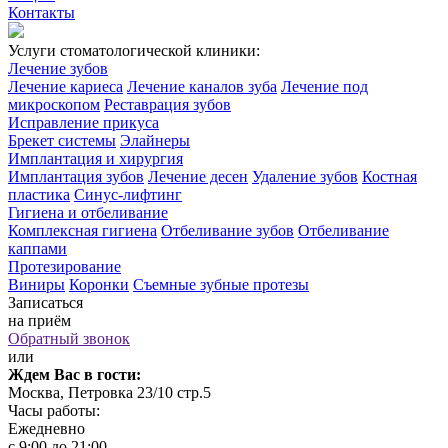
Контакты
Услуги стоматологической клиники:
Лечение зубов
Лечение кариеса
Лечение каналов зуба
Лечение под
микроскопом
Реставрация зубов
Исправление прикуса
Брекет системы
Элайнеры
Имплантация и хирургия
Имплантация зубов
Лечение десен
Удаление зубов
Костная
пластика
Синус-лифтинг
Гигиена и отбеливание
Комплексная гигиена
Отбеливание зубов
Отбеливание
каппами
Протезирование
Виниры
Коронки
Съемные зубные протезы
Записаться
на приём
Обратный звонок
или
Ждем Вас в гости:
Москва, Петровка 23/10 стр.5
Часы работы:
Ежедневно
с 9:00 до 21:00