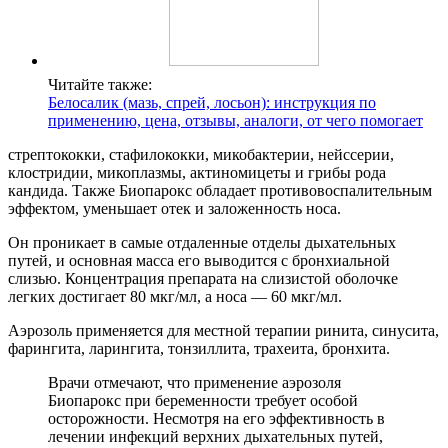
Читайте также:
Белосалик (мазь, спрей, лосьон): инструкция по
применению, цена, отзывы, аналоги, от чего помогает
стрептококки, стафилококки, микобактерии, нейссерии,
клостридии, микоплазмы, актиномицеты и грибы рода
кандида. Также Биопарокс обладает противовоспалительным
эффектом, уменьшает отек и заложенность носа.
Он проникает в самые отдаленные отделы дыхательных
путей, и основная масса его выводится с бронхиальной
слизью. Концентрация препарата на слизистой оболочке
легких достигает 80 мкг/мл, а носа — 60 мкг/мл.
Аэрозоль применяется для местной терапии ринита, синусита,
фарингита, ларингита, тонзиллита, трахеита, бронхита.
Врачи отмечают, что применение аэрозоля
Биопарокс при беременности требует особой
осторожности. Несмотря на его эффективность в
лечении инфекций верхних дыхательных путей,