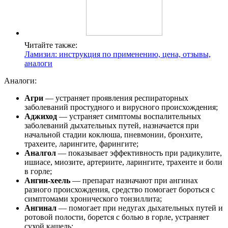
Читайте также:
Ламизил: инструкция по применению, цена, отзывы,
аналоги
Аналоги:
Агри
— устраняет проявления респираторных
заболеваний простудного и вирусного происхождения;
Аджиход
— устраняет симптомы воспалительных
заболеваний дыхательных путей, назначается при
начальной стадии коклюша, пневмонии, бронхите,
трахеите, ларингите, фарингите;
Аналгол
— показывает эффективность при радикулите,
ишиасе, миозите, артериите, ларингите, трахеите и боли
в горле;
Ангин-хеель
— препарат назначают при ангинах
разного происхождения, средство помогает бороться с
симптомами хронического тонзиллита;
Ангинал
— помогает при недугах дыхательных путей и
ротовой полости, борется с болью в горле, устраняет
сухой кашель;