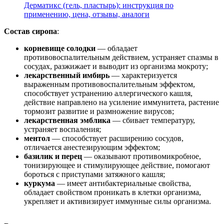
Дерматикс (гель, пластырь): инструкция по
применению, цена, отзывы, аналоги
Состав сиропа
:
корневище солодки
— обладает
противовоспалительным действием, устраняет спазмы в
сосудах, разжижает и выводит из организма мокроту;
лекарственный имбирь
— характеризуется
выраженным противовоспалительным эффектом,
способствует устранению аллергического кашля,
действие направлено на усиление иммунитета, растение
тормозит развитие и размножение вирусов;
лекарственная эмблика
— сбивает температуру,
устраняет воспаления;
ментол
— способствует расширению сосудов,
отличается анестезирующим эффектом;
базилик и перец
— оказывают противомикробное,
тонизирующее и стимулирующее действие, помогают
бороться с приступами затяжного кашля;
куркума
— имеет антибактериальные свойства,
обладает свойством проникать в клетки организма,
укрепляет и активизирует иммунные силы организма.