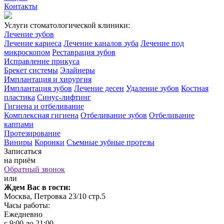
Контакты
Услуги стоматологической клиники:
Лечение зубов
Лечение кариеса
Лечение каналов зуба
Лечение под
микроскопом
Реставрация зубов
Исправление прикуса
Брекет системы
Элайнеры
Имплантация и хирургия
Имплантация зубов
Лечение десен
Удаление зубов
Костная
пластика
Синус-лифтинг
Гигиена и отбеливание
Комплексная гигиена
Отбеливание зубов
Отбеливание
каппами
Протезирование
Виниры
Коронки
Съемные зубные протезы
Записаться
на приём
Обратный звонок
или
Ждем Вас в гости:
Москва, Петровка 23/10 стр.5
Часы работы:
Ежедневно
с 9:00 до 21:00