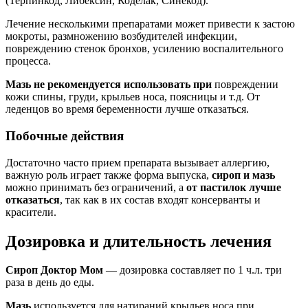
(Терпинкод, Либексин, Коделак, Синекод).
Лечение несколькими препаратами может привести к застою
мокроты, размножению возбудителей инфекции,
повреждению стенок бронхов, усилению воспалительного
процесса.
Мазь не рекомендуется использовать при
повреждении
кожи спины, груди, крыльев носа, поясницы и т.д. От
леденцов во время беременности лучше отказаться.
Побочные действия
Достаточно часто прием препарата вызывает аллергию,
важную роль играет также форма выпуска,
сироп и мазь
можно принимать без ограничений, а
от пастилок лучше
отказаться
, так как в их состав входят консерванты и
красители.
Дозировка и длительность лечения
Сироп Доктор Мом
— дозировка составляет по 1 ч.л. три
раза в день до еды.
Мазь
используется для натираний крыльев носа при