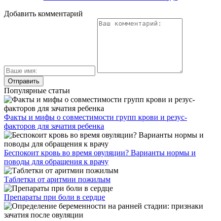
поводы для обращения к врачу
Таблетки от аритмии пожилым
Препараты при боли в сердце
Определение беременности на ранней стадии: признаки
зачатия после овуляции
Как понять, что наступила овуляция? Признаки и симптомы
по ощущениям и выделениям
Должны ли настораживать белые выделения после овуляции?
Давайте разбираться!
Свежие публикации
Как принимать Азитромицин при цистите
Как лечится опухоль мочевого пузыря у мужчин и
каковы прогнозы