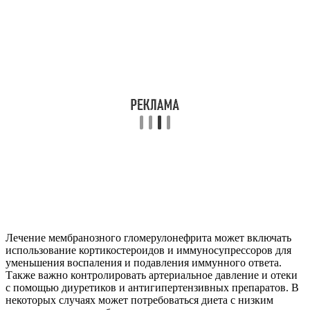
Лечение мембранозного гломерулонефрита может включать
использование кортикостероидов и иммуносупрессоров для
уменьшения воспаления и подавления иммунного ответа.
Также важно контролировать артериальное давление и отеки
с помощью диуретиков и антигипертензивных препаратов. В
некоторых случаях может потребоваться диета с низким
содержанием соли и белка.
Советы
СОВЕТ №1
Регулярно проходите медицинские обследования. Раннее
выявление симптомов мембранозного гломерулонефрита,
таких как отеки, повышенное артериальное давление и
изменения в анализах мочи, может значительно улучшить
прогноз и помочь в своевременном начале лечения.
СОВЕТ №2
Следите за своим питанием. Ограничение потребления соли и
белка может помочь снизить нагрузку на почки и уменьшить
отеки. Обсудите с врачом оптимальный план питания,