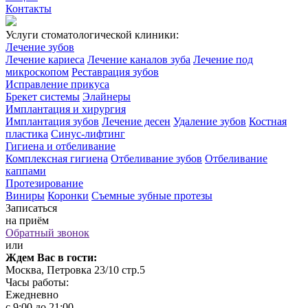
Контакты
Услуги стоматологической клиники:
Лечение зубов
Лечение кариеса
Лечение каналов зуба
Лечение под
микроскопом
Реставрация зубов
Исправление прикуса
Брекет системы
Элайнеры
Имплантация и хирургия
Имплантация зубов
Лечение десен
Удаление зубов
Костная
пластика
Синус-лифтинг
Гигиена и отбеливание
Комплексная гигиена
Отбеливание зубов
Отбеливание
каппами
Протезирование
Виниры
Коронки
Съемные зубные протезы
Записаться
на приём
Обратный звонок
или
Ждем Вас в гости:
Москва, Петровка 23/10 стр.5
Часы работы:
Ежедневно
с 9:00 до 21:00