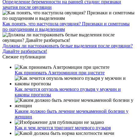
Каким должно быть лечение мочекаменной болезни у
женщин
Как и чем лечится тригонит мочевого пузыря
Какой должна быть норма кислотности мочи
Услуги клиники
О клинике
Врачи
Цены
Отзывы
Акции
Контакты
г. Москва:
ул. Петровка 23/10 стр. 5
Трубная, Чеховская
Проложить маршрут