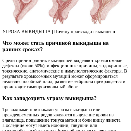
УГРОЗА ВЫКИДЫША | Почему происходит выкидыш
Что может стать причиной выкидыша на
ранних сроках?
Среди причин ранних выкидышей выделяют хромосомные
дефекты (около 50%), инфекционные причины, эндокринные,
токсические, анатомические и иммунологические факторы. В
результате хромосомных мутаций может сформироваться
нежизнеспособный плод, развитие эмбриона прекращается и
происходит самопроизвольный аборт.
Как заподозрить угрозу выкидыша?
Тревожными признаками угрозы выкидыша или
преждевременных родов являются выделение крови из
влагалища, повышение тонуса матки и боли внизу живота.
Последние могут иметь ноющий, тянущий или
схваткообразный характер. Болевой синдром чаще всего