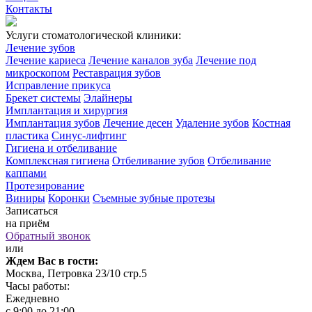
Контакты
Услуги стоматологической клиники:
Лечение зубов
Лечение кариеса
Лечение каналов зуба
Лечение под
микроскопом
Реставрация зубов
Исправление прикуса
Брекет системы
Элайнеры
Имплантация и хирургия
Имплантация зубов
Лечение десен
Удаление зубов
Костная
пластика
Синус-лифтинг
Гигиена и отбеливание
Комплексная гигиена
Отбеливание зубов
Отбеливание
каппами
Протезирование
Виниры
Коронки
Съемные зубные протезы
Записаться
на приём
Обратный звонок
или
Ждем Вас в гости:
Москва, Петровка 23/10 стр.5
Часы работы:
Ежедневно
с 9:00 до 21:00