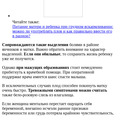
Читайте также:
Питание матери и ребенка при грудном вскармливании:
можно ли употреблять плов и как правильно ввести его
в рацион?
Сопровождаются такие выделения
болями в районе
яичников и матки. Важно обратить внимание на характер
выделений.
Если они обильные
, то сохранить жизнь ребенку
уже не получится.
Однако
при мажущих образованиях
стоит немедленно
прибегнуть к врачебной помощи. При оперативной
поддержке врача имеется шанс спасти малыша.
В исключительных случаях плод способен покинуть матку
очень быстро.
Тревожными симптомами можно считать
также бело-розовую слизь из влагалища.
Если женщина ментально перестает ощущать себя
беременной, внезапно исчезли ранние признаки
беременности или грудь потеряла крайнюю чувствительность,