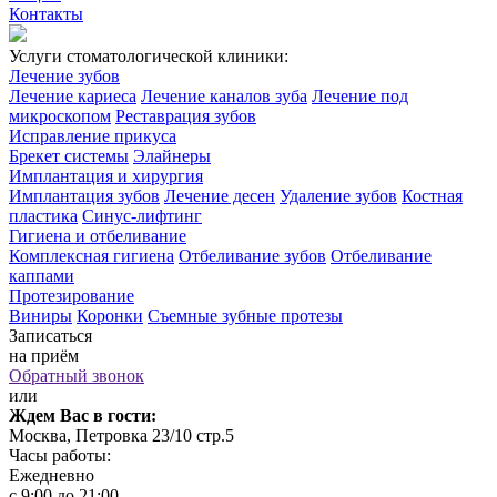
Контакты
Услуги стоматологической клиники:
Лечение зубов
Лечение кариеса
Лечение каналов зуба
Лечение под
микроскопом
Реставрация зубов
Исправление прикуса
Брекет системы
Элайнеры
Имплантация и хирургия
Имплантация зубов
Лечение десен
Удаление зубов
Костная
пластика
Синус-лифтинг
Гигиена и отбеливание
Комплексная гигиена
Отбеливание зубов
Отбеливание
каппами
Протезирование
Виниры
Коронки
Съемные зубные протезы
Записаться
на приём
Обратный звонок
или
Ждем Вас в гости:
Москва, Петровка 23/10 стр.5
Часы работы:
Ежедневно
с 9:00 до 21:00