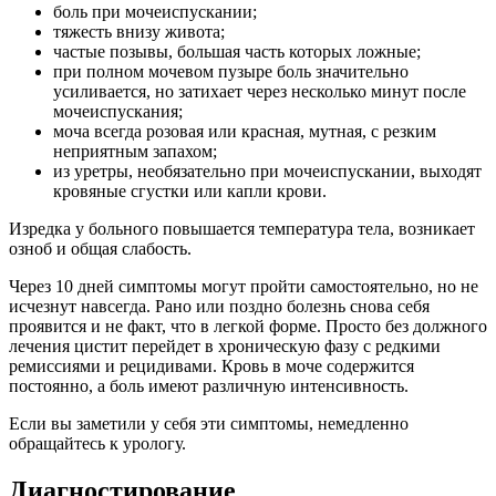
боль при мочеиспускании;
тяжесть внизу живота;
частые позывы, большая часть которых ложные;
при полном мочевом пузыре боль значительно
усиливается, но затихает через несколько минут после
мочеиспускания;
моча всегда розовая или красная, мутная, с резким
неприятным запахом;
из уретры, необязательно при мочеиспускании, выходят
кровяные сгустки или капли крови.
Изредка у больного повышается температура тела, возникает
озноб и общая слабость.
Через 10 дней симптомы могут пройти самостоятельно, но не
исчезнут навсегда. Рано или поздно болезнь снова себя
проявится и не факт, что в легкой форме. Просто без должного
лечения цистит перейдет в хроническую фазу с редкими
ремиссиями и рецидивами. Кровь в моче содержится
постоянно, а боль имеют различную интенсивность.
Если вы заметили у себя эти симптомы, немедленно
обращайтесь к урологу.
Диагностирование