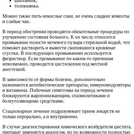
шиповник;
толокнянка.
Можно также пить некислые соки, не очень сладкие компоты
и слабые чаи.
В период обострения проводятся обязательные процедуры по
улучшению состояния больного. К их числу относится
промывание полости мочевого пузыря стерильной водой, что
поможет растворить и вывести скопившиеся кровяные
сгустки. В последующих промываниях используется
физраствор. Если промывание по каким-то причинам
невозможно, проводится цистоскопия под местной
анестезией.
В зависимости от формы болезни, дополнительно
назначаются антибиотические препараты, иммуномодуляторы
и витамины. Побочные симптомы на период лечения
блокируются жаропонижающим, спазмолитиками и
болеутоляющими средствами.
Стационарное лечение подразумевает прием лекарств не
только перорально, а и внутривенно.
В случае диагностирования химического возбудителя цистита,
препарат заменяется аналогом, но по возможности полностью