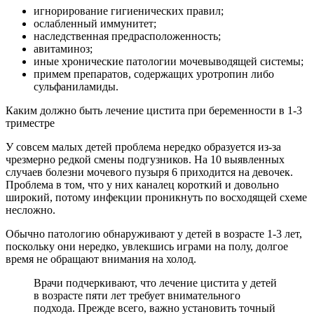
игнорирование гигиенических правил;
ослабленный иммунитет;
наследственная предрасположенность;
авитаминоз;
иные хронические патологии мочевыводящей системы;
примем препаратов, содержащих уротропин либо
сульфаниламиды.
Каким должно быть лечение цистита при беременности в 1-3
триместре
У совсем малых детей проблема нередко образуется из-за
чрезмерно редкой смены подгузников. На 10 выявленных
случаев болезни мочевого пузыря 6 приходится на девочек.
Проблема в том, что у них каналец короткий и довольно
широкий, потому инфекции проникнуть по восходящей схеме
несложно.
Обычно патологию обнаруживают у детей в возрасте 1-3 лет,
поскольку они нередко, увлекшись играми на полу, долгое
время не обращают внимания на холод.
Врачи подчеркивают, что лечение цистита у детей
в возрасте пяти лет требует внимательного
подхода. Прежде всего, важно установить точный