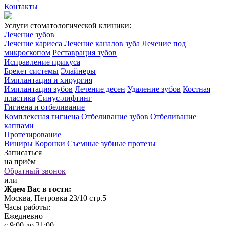
Контакты
Услуги стоматологической клиники:
Лечение зубов
Лечение кариеса
Лечение каналов зуба
Лечение под
микроскопом
Реставрация зубов
Исправление прикуса
Брекет системы
Элайнеры
Имплантация и хирургия
Имплантация зубов
Лечение десен
Удаление зубов
Костная
пластика
Синус-лифтинг
Гигиена и отбеливание
Комплексная гигиена
Отбеливание зубов
Отбеливание
каппами
Протезирование
Виниры
Коронки
Съемные зубные протезы
Записаться
на приём
Обратный звонок
или
Ждем Вас в гости:
Москва, Петровка 23/10 стр.5
Часы работы:
Ежедневно
с 9:00 до 21:00