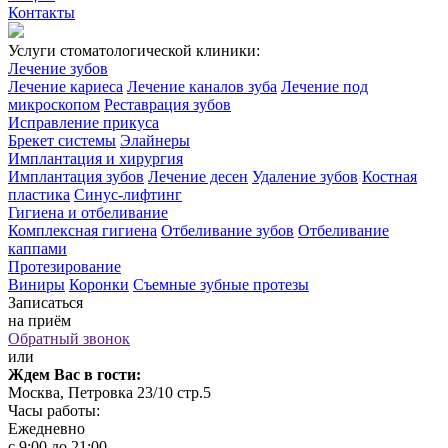
Контакты
Услуги стоматологической клиники:
Лечение зубов
Лечение кариеса
Лечение каналов зуба
Лечение под
микроскопом
Реставрация зубов
Исправление прикуса
Брекет системы
Элайнеры
Имплантация и хирургия
Имплантация зубов
Лечение десен
Удаление зубов
Костная
пластика
Синус-лифтинг
Гигиена и отбеливание
Комплексная гигиена
Отбеливание зубов
Отбеливание
каппами
Протезирование
Виниры
Коронки
Съемные зубные протезы
Записаться
на приём
Обратный звонок
или
Ждем Вас в гости:
Москва, Петровка 23/10 стр.5
Часы работы:
Ежедневно
с 9:00 до 21:00