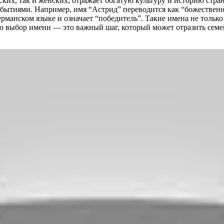
ских, так и женских, отражает богатую культуру и историю стран
бытиями. Например, имя “Астрид” переводится как “божественна
рманском языке и означает “победитель”. Такие имена не только
то выбор имени — это важный шаг, который может отразить семе