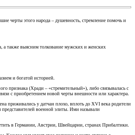
чшие черты этого народа – душевность, стремление помочь и
а, а также выясним толкование мужских и женских
азием и богатой историей.
ного признака (Хради – «стремительный»), либо связывалась с
 связи с приобретением новой черты внешности или характера.
ена приживались у датчан плохо, вплоть до XVI века родители
 представителей военной элиты. Ими называли
етить в Германии, Австрии, Швейцарии, странах Прибалтики.