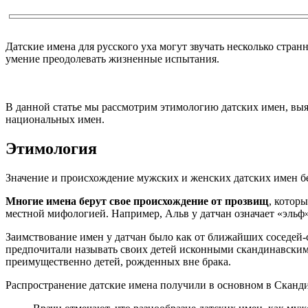
Датские имена для русского уха могут звучать несколько стра
умение преодолевать жизненные испытания.
В данной статье мы рассмотрим этимологию датских имен, вы
национальных имен.
Этимология
Значение и происхождение мужских и женских датских имен бер
Многие имена берут свое происхождение от прозвищ
, котор
местной мифологией. Например, Альв у датчан означает «эльф»
Заимствование имен у датчан было как от ближайших соседей-с
предпочитали называть своих детей исконными скандинавским
преимущественно детей, рожденных вне брака.
Распространение датские имена получили в основном в Сканди