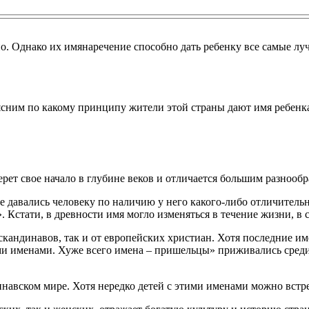
нно. Однако их имянаречение способно дать ребенку все самые лу
ясним по какому принципу жители этой страны дают имя ребенк
ет свое начало в глубине веков и отличается большим разнообр
ые давались человеку по наличию у него какого-либо отличитель
. Кстати, в древности имя могло изменяться в течение жизни, в
кандинавов, так и от европейских христиан. Хотя последние им
и именами. Хуже всего имена – пришельцы» приживались среди
навском мире. Хотя нередко детей с этими именами можно встр