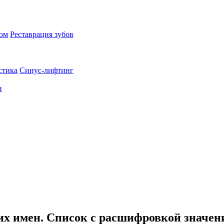
пом
Реставрация зубов
стика
Синус-лифтинг
и
их имен. Список с расшифровкой значен