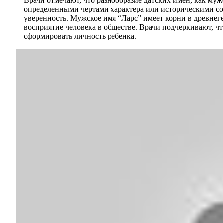
Врачи отмечают, что разнообразие датских имен, как муж
определенными чертами характера или историческими со
уверенность. Мужское имя “Ларс” имеет корни в древнеге
восприятие человека в обществе. Врачи подчеркивают, ч
сформировать личность ребенка.