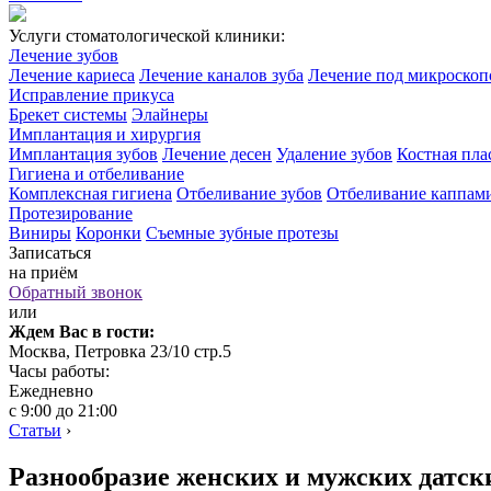
Услуги стоматологической клиники:
Лечение зубов
Лечение кариеса
Лечение каналов зуба
Лечение под микроско
Исправление прикуса
Брекет системы
Элайнеры
Имплантация и хирургия
Имплантация зубов
Лечение десен
Удаление зубов
Костная пла
Гигиена и отбеливание
Комплексная гигиена
Отбеливание зубов
Отбеливание каппам
Протезирование
Виниры
Коронки
Съемные зубные протезы
Записаться
на приём
Обратный звонок
или
Ждем Вас в гости:
Москва, Петровка 23/10 стр.5
Часы работы:
Ежедневно
с 9:00 до 21:00
Статьи
›
Разнообразие женских и мужских датск