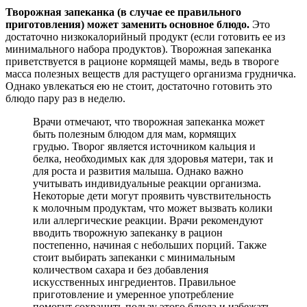
Творожная запеканка (в случае ее правильного
приготовления) может заменить основное блюдо.
Это
достаточно низкокалорийный продукт (если готовить ее из
минимального набора продуктов). Творожная запеканка
приветствуется в рационе кормящей мамы, ведь в твороге
масса полезных веществ для растущего организма грудничка.
Однако увлекаться ею не стоит, достаточно готовить это
блюдо пару раз в неделю.
Врачи отмечают, что творожная запеканка может
быть полезным блюдом для мам, кормящих
грудью. Творог является источником кальция и
белка, необходимых как для здоровья матери, так и
для роста и развития малыша. Однако важно
учитывать индивидуальные реакции организма.
Некоторые дети могут проявить чувствительность
к молочным продуктам, что может вызвать колики
или аллергические реакции. Врачи рекомендуют
вводить творожную запеканку в рацион
постепенно, начиная с небольших порций. Также
стоит выбирать запеканки с минимальным
количеством сахара и без добавления
искусственных ингредиентов. Правильное
приготовление и умеренное употребление
помогут сохранить пользу этого блюда и избежать