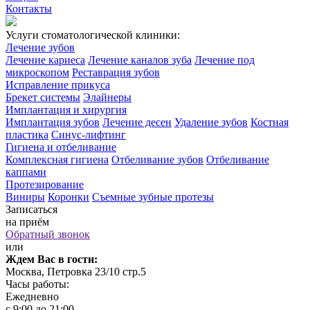
Контакты
Услуги стоматологической клиники:
Лечение зубов
Лечение кариеса
Лечение каналов зуба
Лечение под
микроскопом
Реставрация зубов
Исправление прикуса
Брекет системы
Элайнеры
Имплантация и хирургия
Имплантация зубов
Лечение десен
Удаление зубов
Костная
пластика
Синус-лифтинг
Гигиена и отбеливание
Комплексная гигиена
Отбеливание зубов
Отбеливание
каппами
Протезирование
Виниры
Коронки
Съемные зубные протезы
Записаться
на приём
Обратный звонок
или
Ждем Вас в гости:
Москва, Петровка 23/10 стр.5
Часы работы:
Ежедневно
с 9:00 до 21:00