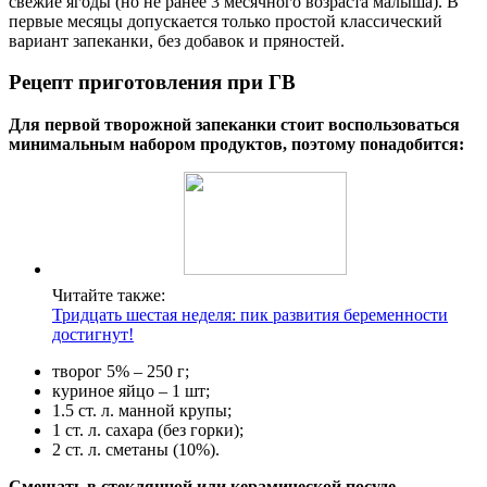
свежие ягоды (но не ранее 3 месячного возраста малыша). В
первые месяцы допускается только простой классический
вариант запеканки, без добавок и пряностей.
Рецепт приготовления при ГВ
Для первой творожной запеканки стоит воспользоваться
минимальным набором продуктов, поэтому понадобится:
Читайте также:
Тридцать шестая неделя: пик развития беременности
достигнут!
творог 5% – 250 г;
куриное яйцо – 1 шт;
1.5 ст. л. манной крупы;
1 ст. л. сахара (без горки);
2 ст. л. сметаны (10%).
Смешать в стеклянной или керамической посуде