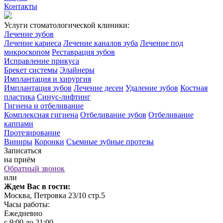
Контакты
Услуги стоматологической клиники:
Лечение зубов
Лечение кариеса
Лечение каналов зуба
Лечение под
микроскопом
Реставрация зубов
Исправление прикуса
Брекет системы
Элайнеры
Имплантация и хирургия
Имплантация зубов
Лечение десен
Удаление зубов
Костная
пластика
Синус-лифтинг
Гигиена и отбеливание
Комплексная гигиена
Отбеливание зубов
Отбеливание
каппами
Протезирование
Виниры
Коронки
Съемные зубные протезы
Записаться
на приём
Обратный звонок
или
Ждем Вас в гости:
Москва, Петровка 23/10 стр.5
Часы работы:
Ежедневно
с 9:00 до 21:00