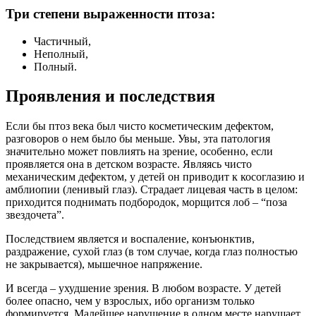
Три степени выраженности птоза:
Частичный,
Неполный,
Полный.
Проявления и последствия
Если бы птоз века был чисто косметическим дефектом,
разговоров о нем было бы меньше. Увы, эта патология
значительно может повлиять на зрение, особенно, если
проявляется она в детском возрасте. Являясь чисто
механическим дефектом, у детей он приводит к косоглазию и
амблиопии (ленивый глаз). Страдает лицевая часть в целом:
приходится поднимать подбородок, морщится лоб – “поза
звездочета”.
Последствием является и воспаление, конъюнктив,
раздражение, сухой глаз (в том случае, когда глаз полностью
не закрывается), мышечное напряжение.
И всегда – ухудшение зрения. В любом возрасте. У детей
более опасно, чем у взрослых, ибо организм только
формируется. Малейшее нарушение в одном месте нарушает