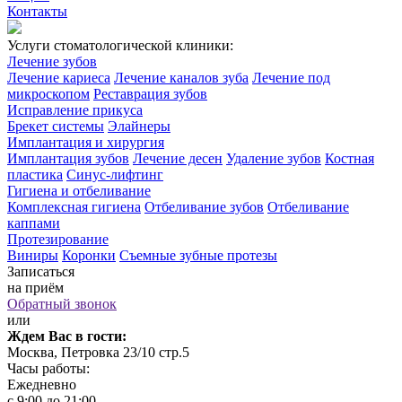
Контакты
Услуги стоматологической клиники:
Лечение зубов
Лечение кариеса
Лечение каналов зуба
Лечение под
микроскопом
Реставрация зубов
Исправление прикуса
Брекет системы
Элайнеры
Имплантация и хирургия
Имплантация зубов
Лечение десен
Удаление зубов
Костная
пластика
Синус-лифтинг
Гигиена и отбеливание
Комплексная гигиена
Отбеливание зубов
Отбеливание
каппами
Протезирование
Виниры
Коронки
Съемные зубные протезы
Записаться
на приём
Обратный звонок
или
Ждем Вас в гости:
Москва, Петровка 23/10 стр.5
Часы работы:
Ежедневно
с 9:00 до 21:00