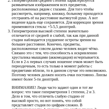
Гиперметропия средней степени характеризуется
размывчатым изображением всех предметов,
расположенных рядом с глазами. Для того чтобы
рассмотреть, например, книжку, больному приходится
отстранять её на расстояние вытянутой руки. А вот
видение вдаль еще сохраняется. Для коррекции зрения
применяются стекла: +5-5,5 диоптрий.
Гиперметропия высокой степени значительно
отличается от средней и слабой, так как при данной
стадии наблюдается ухудшение остроты зрения на
большее расстояние. Конечно, предметы,
расположенные совсем далеко человек видит чётко.
Связано это с тем, что способность к искривлению
хрусталика мышцами (аккомодация) исчерпывается.
Если в 2-х первых случаях ношение очков может быть
периодичным, то есть только в момент работы с
предметами вблизи, то в данном случае это невозможно.
Поэтому человек должен носить очки постоянно. Линзы
имеют более 5-ти диоптрий.
ВНИМАНИЕ! Люди часто задают один и тот же
вопрос: что такое гиперметропия 1 степени, 2 и 3.
Дело в том, что отличить слабую стадию от
высокой просто, но вот понять, что собой
представляет стадия по цифрам сложно. В