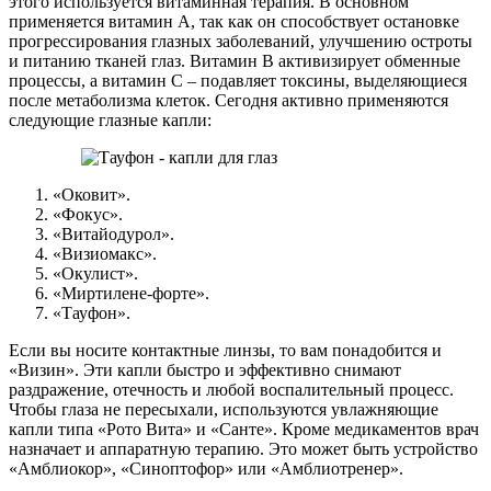
этого используется витаминная терапия. В основном
применяется витамин А, так как он способствует остановке
прогрессирования глазных заболеваний, улучшению остроты
и питанию тканей глаз. Витамин В активизирует обменные
процессы, а витамин С – подавляет токсины, выделяющиеся
после метаболизма клеток. Сегодня активно применяются
следующие глазные капли:
«Оковит».
«Фокус».
«Витайодурол».
«Визиомакс».
«Окулист».
«Миртилене-форте».
«Тауфон».
Если вы носите контактные линзы, то вам понадобится и
«Визин». Эти капли быстро и эффективно снимают
раздражение, отечность и любой воспалительный процесс.
Чтобы глаза не пересыхали, используются увлажняющие
капли типа «Рото Вита» и «Санте». Кроме медикаментов врач
назначает и аппаратную терапию. Это может быть устройство
«Амблиокор», «Синоптофор» или «Амблиотренер».