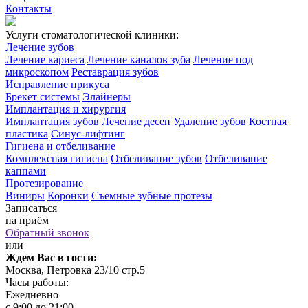
Контакты
Услуги стоматологической клиники:
Лечение зубов
Лечение кариеса
Лечение каналов зуба
Лечение под
микроскопом
Реставрация зубов
Исправление прикуса
Брекет системы
Элайнеры
Имплантация и хирургия
Имплантация зубов
Лечение десен
Удаление зубов
Костная
пластика
Синус-лифтинг
Гигиена и отбеливание
Комплексная гигиена
Отбеливание зубов
Отбеливание
каппами
Протезирование
Виниры
Коронки
Съемные зубные протезы
Записаться
на приём
Обратный звонок
или
Ждем Вас в гости:
Москва, Петровка 23/10 стр.5
Часы работы:
Ежедневно
с 9:00 до 21:00