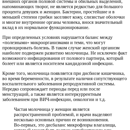
внешних органов половой системы и обильных выделений,
напоминающих творог, не является редкостью для большого
процента девушек и женщин. Бактерии, простейшие и в
меньшей степени грибки заселяют кожу, слизистые оболочки
и многие внутренние органы человека, внося значительный
вклад в их нормальное функционирование.
При определенных условиях нарушается баланс между
«полезными» микроорганизмами и теми, что могут
провоцировать болезнь. В таком случае женский организм
наиболее подвержен развитию молочницы. Не исключен факт
возможного инфицирования от полового партнера, который
болеет или является носителем кандидозной инфекции.
Кроме того, молочница появляется при дисбиозе кишечника,
во время беременности, в результате наличия сопутствующего
воспалительного заболевания репродуктивной системы.
Нередко сопровождает периоды перед или после
менструаций, а также является интеркуррентным
заболеванием при ВИЧ-инфекции, онкологии и т.д.
Частая молочница у женщин является
распространенной проблемой, и врачи выделяют
несколько основных причин ее возникновения.
Во-первых, это дисбаланс микрофлоры влагалища,