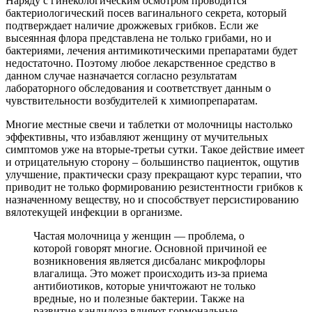
Наряду с гинекологическим осмотром проводится
бактериологический посев вагинального секрета, который
подтверждает наличие дрожжевых грибков. Если же
высеянная флора представлена не только грибами, но и
бактериями, лечения антимикотическими препаратами будет
недостаточно. Поэтому любое лекарственное средство в
данном случае назначается согласно результатам
лабораторного обследования и соответствует данным о
чувствительности возбудителей к химиопрепаратам.
Многие местные свечи и таблетки от молочницы настолько
эффективны, что избавляют женщину от мучительных
симптомов уже на вторые-третьи сутки. Такое действие имеет
и отрицательную сторону – большинство пациенток, ощутив
улучшение, практически сразу прекращают курс терапии, что
приводит не только формированию резистентности грибков к
назначенному веществу, но и способствует персистированию
вялотекущей инфекции в организме.
Частая молочница у женщин — проблема, о
которой говорят многие. Основной причиной ее
возникновения является дисбаланс микрофлоры
влагалища. Это может происходить из-за приема
антибиотиков, которые уничтожают не только
вредные, но и полезные бактерии. Также на
развитие кандидоза влияют гормональные