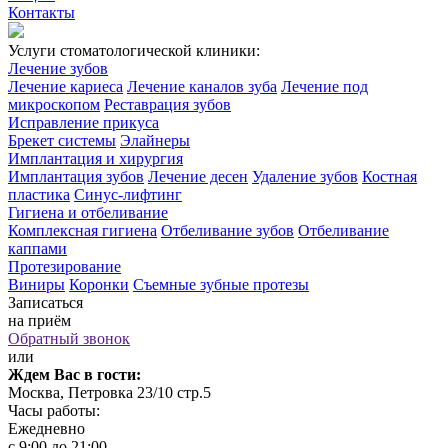
Контакты
Услуги стоматологической клиники:
Лечение зубов
Лечение кариеса
Лечение каналов зуба
Лечение под
микроскопом
Реставрация зубов
Исправление прикуса
Брекет системы
Элайнеры
Имплантация и хирургия
Имплантация зубов
Лечение десен
Удаление зубов
Костная
пластика
Синус-лифтинг
Гигиена и отбеливание
Комплексная гигиена
Отбеливание зубов
Отбеливание
каппами
Протезирование
Виниры
Коронки
Съемные зубные протезы
Записаться
на приём
Обратный звонок
или
Ждем Вас в гости:
Москва, Петровка 23/10 стр.5
Часы работы:
Ежедневно
с 9:00 до 21:00