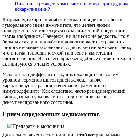
Питание кормящей мамы: можно ли лук при грудном
вскармливании?
К примеру, сахарный диабет всегда приводит к слабости
гуморального звена иммунитета, что делает людей
подверженными инфекциям из-за сниженной продукции
гамма-глобулинов. Наверное, ни для кого не редкость, что у
больных сахарным диабетом довольно часто встречаются
гнойные кожные заболевания, длительно не заживают раны,
что иногда приводит к сухой гангрене и ампутации
соответственно. Из-за чего дрожжеподобные грибки «охотно»
активируются в таких условиях.
Узловой или диффузный зоб, протекающий с высоким
уровнем гормонов щитовидной железы, также
характеризуется разной степенью выраженности
иммунодефицита. Как следствие, часто рецидивирующий
кандидозный вульвовагинит – один из признаков
декомпенсированного состояния.
Прием определенных медикаментов
Длительное лечение системными антибактериальными