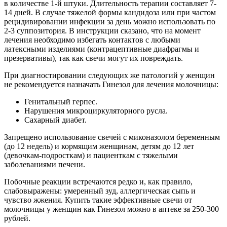
в количестве 1-й штуки. Длительность терапии составляет 7-
14 дней. В случае тяжелой формы кандидоза или при частом
рецидивировании инфекции за день можно использовать по
2-3 суппозитория. В инструкции сказано, что на момент
лечения необходимо избегать контактов с любыми
латексными изделиями (контрацептивные диафрагмы и
презервативы), так как свечи могут их повреждать.
При диагностировании следующих же патологий у женщин
не рекомендуется назначать Гинезол для лечения молочницы:
Генитальный герпес.
Нарушения микроциркуляторного русла.
Сахарный диабет.
Запрещено использование свечей с миконазолом беременным
(до 12 недель) и кормящим женщинам, детям до 12 лет
(девочкам-подросткам) и пациенткам с тяжелыми
заболеваниями печени.
Побочные реакции встречаются редко и, как правило,
слабовыражены: умеренный зуд, аллергическая сыпь и
чувство жжения. Купить такие эффективные свечи от
молочницы у женщин как Гинезол можно в аптеке за 250-300
рублей.