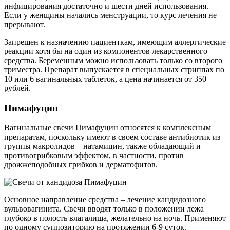
инфицирования достаточно и шести дней использования.
Если у женщины начались менструации, то курс лечения не
прерывают.
Запрещен к назначению пациенткам, имеющим аллергические
реакции хотя бы на один из компонентов лекарственного
средства. Беременным можно использовать только со второго
триместра. Препарат выпускается в специальных стриппах по
10 или 6 вагинальных таблеток, а цена начинается от 350
рублей.
Пимафуцин
Вагинальные свечи Пимафуцин относятся к комплексным
препаратам, поскольку имеют в своем составе антибиотик из
группы макролидов – натамицин, также обладающий и
противогрибковым эффектом, в частности, против
дрожжеподобных грибков и дерматофитов.
Основное направление средства – лечение кандидозного
вульвовагинита. Свечи вводят только в положении лежа
глубоко в полость влагалища, желательно на ночь. Применяют
по одному суппозиторию на протяжении 6-9 суток.