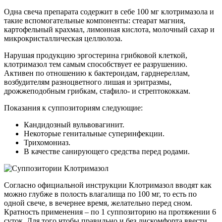
Одна свеча препарата содержит в себе 100 мг клотримазола и
такие вспомогательные компоненты: стеарат магния,
картофельный крахмал, лимонная кислота, молочный сахар и
микрокристаллическая целлюлоза.
Нарушая продукцию эргостерина грибковой клеткой,
клотримазол тем самым способствует ее разрушению.
Активен по отношению к бактероидам, гарднереллам,
возбудителям разноцветного лишая и эритразмы,
дрожжеподобным грибкам, стафило- и стрептококкам.
Показания к суппозиториям следующие:
Кандидозный вульвовагинит.
Некоторые генитальные суперинфекции.
Трихомониаз.
В качестве санирующего средства перед родами.
Согласно официальной инструкции Клотримазол вводят как
можно глубже в полость влагалища по 100 мг, то есть по
одной свече, в вечернее время, желательно перед сном.
Кратность применения – по 1 суппозиторию на протяжении 6
суток. Для того чтобы правильно и без дискомфорта ввести