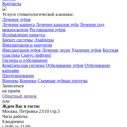
Контакты
Услуги стоматологической клиники:
Лечение зубов
Лечение кариеса
Лечение каналов зуба
Лечение под
микроскопом
Реставрация зубов
Исправление прикуса
Брекет системы
Элайнеры
Имплантация и хирургия
Имплантация зубов
Лечение десен
Удаление зубов
Костная
пластика
Синус-лифтинг
Гигиена и отбеливание
Комплексная гигиена
Отбеливание зубов
Отбеливание
каппами
Протезирование
Виниры
Коронки
Съемные зубные протезы
Записаться
на приём
Обратный звонок
или
Ждем Вас в гости:
Москва, Петровка 23/10 стр.5
Часы работы:
Ежедневно
с 9:00 до 21:00