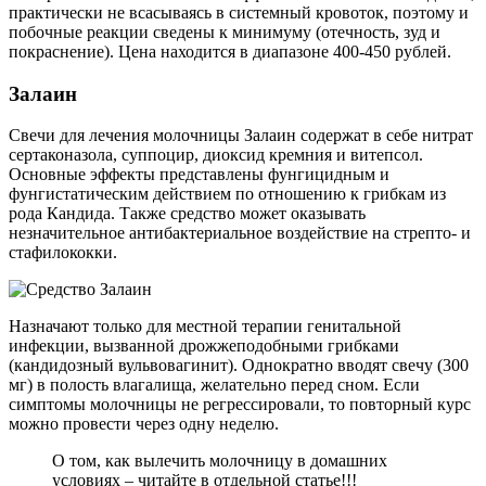
практически не всасываясь в системный кровоток, поэтому и
побочные реакции сведены к минимуму (отечность, зуд и
покраснение). Цена находится в диапазоне 400-450 рублей.
Залаин
Свечи для лечения молочницы Залаин содержат в себе нитрат
сертаконазола, суппоцир, диоксид кремния и витепсол.
Основные эффекты представлены фунгицидным и
фунгистатическим действием по отношению к грибкам из
рода Кандида. Также средство может оказывать
незначительное антибактериальное воздействие на стрепто- и
стафилококки.
Назначают только для местной терапии генитальной
инфекции, вызванной дрожжеподобными грибками
(кандидозный вульвовагинит). Однократно вводят свечу (300
мг) в полость влагалища, желательно перед сном. Если
симптомы молочницы не регрессировали, то повторный курс
можно провести через одну неделю.
О том, как вылечить молочницу в домашних
условиях – читайте в отдельной статье!!!