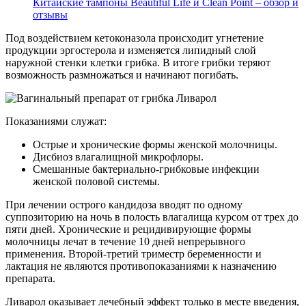
Китайские тампоны Beautiful Life и Clean Point – обзор и
отзывы
Под воздействием кетоконазола происходит угнетение
продукции эргостерола и изменяется липидный слой
наружной стенки клетки грибка. В итоге грибки теряют
возможность размножаться и начинают погибать.
Показаниями служат:
Острые и хронические формы женской молочницы.
Дисбиоз влагалищной микрофлоры.
Смешанные бактериально-грибковые инфекции
женской половой системы.
При лечении острого кандидоза вводят по одному
суппозиторию на ночь в полость влагалища курсом от трех до
пяти дней. Хронические и рецидивирующие формы
молочницы лечат в течение 10 дней непрерывного
применения. Второй-третий триместр беременности и
лактация не являются противопоказаниями к назначению
препарата.
Ливарол оказывает лечебный эффект только в месте введения,