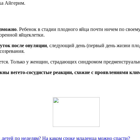
ка Айгерим.
озможно
. Ребенок в стадии плодного яйца почти ничем по своем
воренной яйцеклетки.
суток после овуляции
, следующий день (первый день жизни плод
созревания.
ется. Только у женщин, страдающих синдромом предменструальн
жны вегето-сосудистые реакции, схожие с проявлениями кли
етей по неделям? На каком сроке младенца можно спасти?