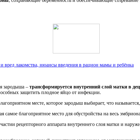
моны
, сохраняющие беременность и обеспечивающие созревание 
и вред лакомства, нюансы введения в рацион мамы и ребёнка
ия зародыша –
трансформируется внутренний слой матки в де
пособных защитить плодное яйцо от инфекции.
лагоприятном месте, которое зародыш выбирает, что называется
я самое благоприятное место для обустройства на весь эмбрион
частии рецепторного аппарата внутреннего слоя матки и наруж