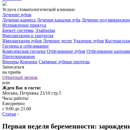
Услуги стоматологической клиники:
Лечение зубов
Лечение кариеса
Лечение каналов зуба
Лечение под микроско
Исправление прикуса
Брекет системы
Элайнеры
Имплантация и хирургия
Имплантация зубов
Лечение десен
Удаление зубов
Костная пла
Гигиена и отбеливание
Комплексная гигиена
Отбеливание зубов
Отбеливание каппам
Протезирование
Виниры
Коронки
Съемные зубные протезы
Записаться
на приём
Обратный звонок
или
Ждем Вас в гости:
Москва, Петровка 23/10 стр.5
Часы работы:
Ежедневно
с 9:00 до 21:00
Статьи
›
Первая неделя беременности: зарожден