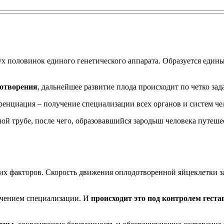
х половинок единого генетического аппарата. Образуется един
дотворения
, дальнейшее развитие плода происходит по четко зад
ренциация – получение специализации всех органов и систем че
ой трубе, после чего, образовавшийся зародыш человека путеше
их факторов. Скорость движения оплодотворенной яйцеклетки за
учением специализации. И
происходит это под контролем геста