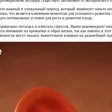
проэмбрионом, который существует автономно от материнского о
это важный и уникальный период, который знаменует начало но
атки, что является ключевым моментом для успешного развития 
ать оптимальные условия для роста и развития плода.
 правильно питалась и избегала стрессов. Врачи рекомендуют на
ть внимание на привычки и образ жизни, так как именно в этот
еменности могут оказать значительное влияние на дальнейший хо