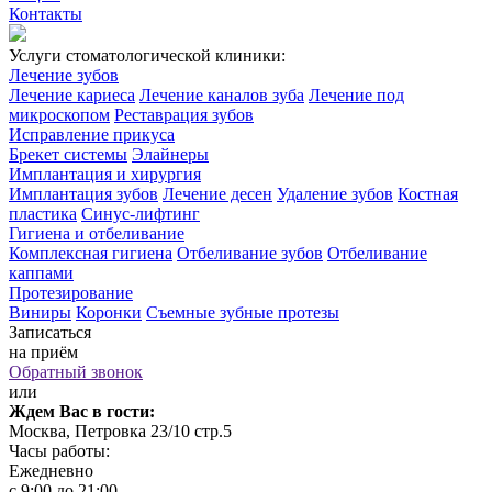
Контакты
Услуги стоматологической клиники:
Лечение зубов
Лечение кариеса
Лечение каналов зуба
Лечение под
микроскопом
Реставрация зубов
Исправление прикуса
Брекет системы
Элайнеры
Имплантация и хирургия
Имплантация зубов
Лечение десен
Удаление зубов
Костная
пластика
Синус-лифтинг
Гигиена и отбеливание
Комплексная гигиена
Отбеливание зубов
Отбеливание
каппами
Протезирование
Виниры
Коронки
Съемные зубные протезы
Записаться
на приём
Обратный звонок
или
Ждем Вас в гости:
Москва, Петровка 23/10 стр.5
Часы работы:
Ежедневно
с 9:00 до 21:00