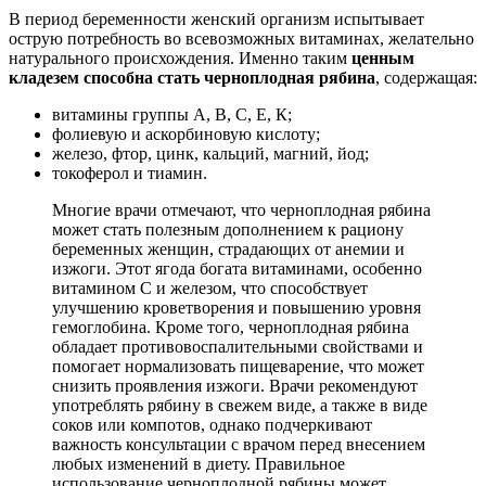
В период беременности женский организм испытывает
острую потребность во всевозможных витаминах, желательно
натурального происхождения. Именно таким
ценным
кладезем способна стать черноплодная рябина
, содержащая:
витамины группы А, В, С, Е, К;
фолиевую и аскорбиновую кислоту;
железо, фтор, цинк, кальций, магний, йод;
токоферол и тиамин.
Многие врачи отмечают, что черноплодная рябина
может стать полезным дополнением к рациону
беременных женщин, страдающих от анемии и
изжоги. Этот ягода богата витаминами, особенно
витамином C и железом, что способствует
улучшению кроветворения и повышению уровня
гемоглобина. Кроме того, черноплодная рябина
обладает противовоспалительными свойствами и
помогает нормализовать пищеварение, что может
снизить проявления изжоги. Врачи рекомендуют
употреблять рябину в свежем виде, а также в виде
соков или компотов, однако подчеркивают
важность консультации с врачом перед внесением
любых изменений в диету. Правильное
использование черноплодной рябины может