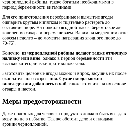
черноплодной рябины, также богатым необходимыми в
период беременности витаминами.
Для его приготовления перебранные и вымытые ягоды
ошпарить крутым кипятком и тщательно растереть до
состояния пюре. На полкило ягодной массы берем такое же
количество сахара и перемешиваем. Варим на медленном огне
совсем недолго – до момента нагревания ягодного пюре до
70-75˚.
Конечно,
из черноплодной рябины делают также отличную
наливку или вино
, однако в период беременности эти
«яства» категорически противопоказаны.
Заготовить целебные ягоды можно и впрок, засушив их после
окончательного созревания.
Сухие плоды можно
впоследствии добавлять в чай
, также готовить на их основе
отвары и настои.
Меры предосторожности
Даже полезных для человека продуктов должно быть всегда в
меру, но не в избытке. Так же обстоит дело и с плодами
аронии черноплодной.