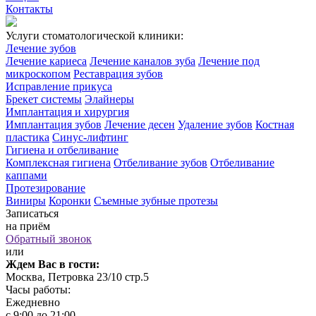
Контакты
Услуги стоматологической клиники:
Лечение зубов
Лечение кариеса
Лечение каналов зуба
Лечение под
микроскопом
Реставрация зубов
Исправление прикуса
Брекет системы
Элайнеры
Имплантация и хирургия
Имплантация зубов
Лечение десен
Удаление зубов
Костная
пластика
Синус-лифтинг
Гигиена и отбеливание
Комплексная гигиена
Отбеливание зубов
Отбеливание
каппами
Протезирование
Виниры
Коронки
Съемные зубные протезы
Записаться
на приём
Обратный звонок
или
Ждем Вас в гости:
Москва, Петровка 23/10 стр.5
Часы работы:
Ежедневно
с 9:00 до 21:00