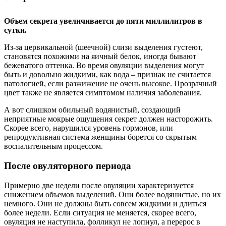
Объем секрета увеличивается до пяти миллилитров в
сутки.
Из-за цервикальной (шеечной) слизи выделения густеют,
становятся похожими на яичный белок, иногда бывают
бежеватого оттенка. Во время овуляции выделения могут
быть и довольно жидкими, как вода – признак не считается
патологией, если разжижение не очень высокое. Прозрачный
цвет также не является симптомом наличия заболевания.
А вот слишком обильный водянистый, создающий
неприятные мокрые ощущения секрет должен насторожить.
Скорее всего, нарушился уровень гормонов, или
репродуктивная система женщины борется со скрытым
воспалительным процессом.
После овуляторного периода
Примерно две недели после овуляции характеризуется
снижением объемов выделений. Они более водянистые, но их
немного. Они не должны быть совсем жидкими и длиться
более недели. Если ситуация не меняется, скорее всего,
овуляция не наступила, фолликул не лопнул, а перерос в