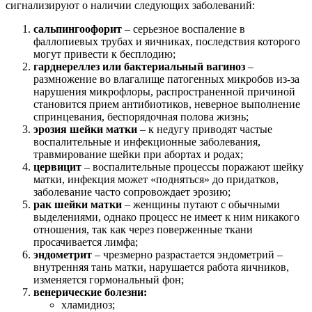
сигнализируют о наличии следующих заболеваний:
сальпингоофорит
– серьезное воспаление в
фаллопиевых трубах и яичниках, последствия которого
могут привести к бесплодию;
гарднереллез или бактериальный вагиноз
–
размножение во влагалище патогенных микробов из-за
нарушения микрофлоры, распространенной причиной
становится прием антибиотиков, неверное выполнение
спринцевания, беспорядочная полова жизнь;
эрозия шейки матки
– к недугу приводят частые
воспалительные и инфекционные заболевания,
травмирование шейки при абортах и родах;
цервицит
– воспалительные процессы поражают шейку
матки, инфекция может «подняться» до придатков,
заболевание часто сопровождает эрозию;
рак шейки матки
– женщины путают с обычными
выделениями, однако процесс не имеет к ним никакого
отношения, так как через поверженные ткани
просачивается лимфа;
эндометрит
– чрезмерно разрастается эндометрий –
внутренняя тань матки, нарушается работа яичников,
изменяется гормональный фон;
венерические болезни:
хламидиоз;