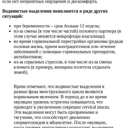
если нет неприятных ощущений и дискомфорта.
Водянистые выделения появляются в ряде других
ситуаций:
при беременности – срок больше 12 недель;
из-за смены (в том числе частой) полового партнера (в
этом случае меняется микрофлора влагалища);
во время гормональной перестройки организма (редкая
половая жизнь, прием контрацептивов или лечение
заболеваний с помощью гормональных препаратов,
антибиотиков;
из-за серьезных стрессов, в том числе из-за смены
климата (к примеру, женщина полетела отдыхать
зимой).
Врачи отмечают, что водянистые выделения в
разные фазы менструального цикла являются
нормальным явлением. В период до и во время
овуляции уровень эстрогена повышается, что
приводит к увеличению секреции cervical mucus.
Эти выделения могут быть прозрачными и
тягучими, что способствует движению
сперматозоидов к яйцеклетке. После овуляции,
когда уровень прогестерона возрастает, выделения