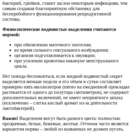
бактерий, грибков, ставит заслон некоторым инфекциям, тем
самым создавая благоприятную обстановку для
бесперебойного функционирования репродуктивной
системы.
Физиологические водянистые выделения считаются
нормой:
при обновлении маточного эпителия;
во время сильного сексуального возбуждения;
организм подготавливается к овуляции;
при усилении кровотока накануне менструального
цикла.
Нет повода беспокоиться, если жидкий водянистый секрет
выделяется меньше недели и его объем в сутки составляет
примерно пять миллилитров (пятно на ежедневной прокладке
растекается от одного до полутора сантиметров), не содержит
дополнительных включений, не имеет неприятного запаха
(исключение – слегка кислый аромат из-за деятельности
лактобактерий).
Важно!
Выделения могут быть разного цвета: полностью
прозрачные, белые, бежевые, желтые. Оттенок часто является
вариантом нормы – любой из названных не должен пугать,