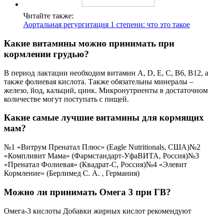
Читайте также:
Аортальная регургитация 1 степени: что это такое
Какие витамины можно принимать при
кормлении грудью?
В период лактации необходим витамин А, D, Е, С, В6, В12, а
также фолиевая кислота. Также обязательны минералы –
железо, йод, кальций, цинк. Микронутриенты в достаточном
количестве могут поступать с пищей.
Какие самые лучшие витамины для кормящих
мам?
№1 «Витрум Пренатал Плюс» (Eagle Nutritionals, США)№2
«Компливит Мама» (Фармстандарт-УфаВИТА, Россия)№3
«Пренатал Фолиевая» (Квадрат-С, Россия)№4 «Элевит
Кормление» (Берлимед С. А. , Германия)
Можно ли принимать Омега 3 при ГВ?
Омега-3 кислоты Добавки жирных кислот рекомендуют