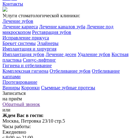
Контакты
Услуги стоматологической клиники:
Лечение зубов
Лечение кариеса
Лечение каналов зуба
Лечение под
микроскопом
Реставрация зубов
Исправление прикуса
Брекет системы
Элайнеры
Имплантация и хирургия
Имплантация зубов
Лечение десен
Удаление зубов
Костная
пластика
Синус-лифтинг
Гигиена и отбеливание
Комплексная гигиена
Отбеливание зубов
Отбеливание
каппами
Протезирование
Виниры
Коронки
Съемные зубные протезы
Записаться
на приём
Обратный звонок
или
Ждем Вас в гости:
Москва, Петровка 23/10 стр.5
Часы работы:
Ежедневно
с 9:00 до 21:00