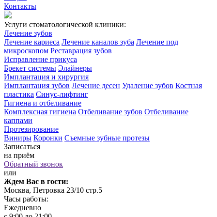
Контакты
Услуги стоматологической клиники:
Лечение зубов
Лечение кариеса
Лечение каналов зуба
Лечение под
микроскопом
Реставрация зубов
Исправление прикуса
Брекет системы
Элайнеры
Имплантация и хирургия
Имплантация зубов
Лечение десен
Удаление зубов
Костная
пластика
Синус-лифтинг
Гигиена и отбеливание
Комплексная гигиена
Отбеливание зубов
Отбеливание
каппами
Протезирование
Виниры
Коронки
Съемные зубные протезы
Записаться
на приём
Обратный звонок
или
Ждем Вас в гости:
Москва, Петровка 23/10 стр.5
Часы работы:
Ежедневно
с 9:00 до 21:00