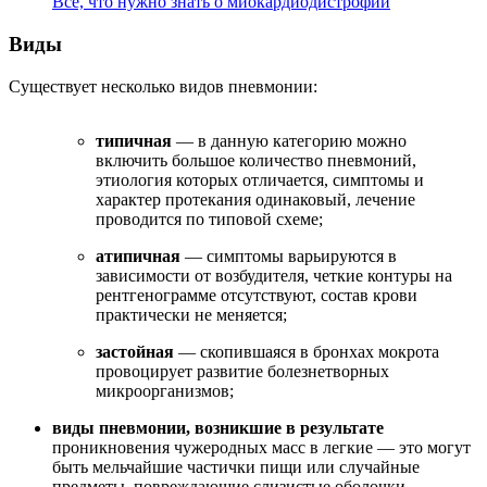
Все, что нужно знать о миокардиодистрофии
Виды
Существует несколько видов пневмонии:
типичная
— в данную категорию можно
включить большое количество пневмоний,
этиология которых отличается, симптомы и
характер протекания одинаковый, лечение
проводится по типовой схеме;
атипичная
— симптомы варьируются в
зависимости от возбудителя, четкие контуры на
рентгенограмме отсутствуют, состав крови
практически не меняется;
застойная
— скопившаяся в бронхах мокрота
провоцирует развитие болезнетворных
микроорганизмов;
виды пневмонии, возникшие в результате
проникновения чужеродных масс в легкие — это могут
быть мельчайшие частички пищи или случайные
предметы, повреждающие слизистые оболочки,