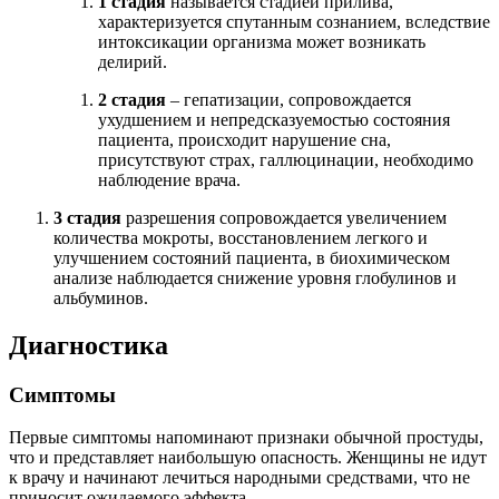
1 стадия
называется стадией прилива,
характеризуется спутанным сознанием, вследствие
интоксикации организма может возникать
делирий.
2 стадия
– гепатизации, сопровождается
ухудшением и непредсказуемостью состояния
пациента, происходит нарушение сна,
присутствуют страх, галлюцинации, необходимо
наблюдение врача.
3 стадия
разрешения сопровождается увеличением
количества мокроты, восстановлением легкого и
улучшением состояний пациента, в биохимическом
анализе наблюдается снижение уровня глобулинов и
альбуминов.
Диагностика
Симптомы
Первые симптомы напоминают признаки обычной простуды,
что и представляет наибольшую опасность. Женщины не идут
к врачу и начинают лечиться народными средствами, что не
приносит ожидаемого эффекта.