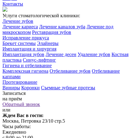
Контакты
Услуги стоматологической клиники:
Лечение зубов
Лечение кариеса
Лечение каналов зуба
Лечение под
микроскопом
Реставрация зубов
Исправление прикуса
Брекет системы
Элайнеры
Имплантация и хирургия
Имплантация зубов
Лечение десен
Удаление зубов
Костная
пластика
Синус-лифтинг
Гигиена и отбеливание
Комплексная гигиена
Отбеливание зубов
Отбеливание
каппами
Протезирование
Виниры
Коронки
Съемные зубные протезы
Записаться
на приём
Обратный звонок
или
Ждем Вас в гости:
Москва, Петровка 23/10 стр.5
Часы работы:
Ежедневно
с 9:00 до 21:00