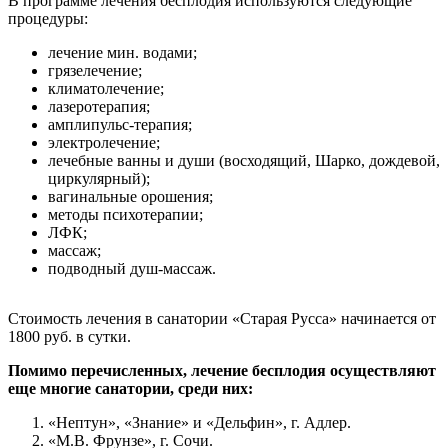
Стоимость лечения в санатории «Старая Русса» начинается от
1800 руб. в сутки.
Помимо перечисленных, лечение бесплодия осуществляют
еще многие санатории, среди них:
«Нептун», «Знание» и «Дельфин», г. Адлер.
«М.В. Фрунзе», г. Сочи.
«Кристалл», г. Хоста.
«Пятигорский нарзан», г. Пятигорск.
«Родник», «Вилла Арнест» г. Кисловодск.
«Зеленоградск», г. Калининград.
«Ассы» на Урале.
«Дубрава» и «Эльбрус», г. Железноводск.
«Вятичи» в Подмосковье.
«Красная Галка», г. Геленджик.
«Родник» и «Парус», г. Анапа.
«Городецкий» в Нижегородской обл.
Любое нарушение функций половой системы приводит к
жестокому дискомфорту, не говоря уже о проблеме бесплодия.
К счастью, в настоящее время диагностика и лечение
продвинулись далеко вперед. Лечение можно сочетать с
отдыхом в санатории. Ехать в лечебницу супругам лучше
вместе и тогда, возможно, возвращение домой будет уже
втроем с малышом в животике.