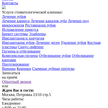
Контакты
Услуги стоматологической клиники:
Лечение зубов
Лечение кариеса
Лечение каналов зуба
Лечение под
микроскопом
Реставрация зубов
Исправление прикуса
Брекет системы
Элайнеры
Имплантация и хирургия
Имплантация зубов
Лечение десен
Удаление зубов
Костная
пластика
Синус-лифтинг
Гигиена и отбеливание
Комплексная гигиена
Отбеливание зубов
Отбеливание
каппами
Протезирование
Виниры
Коронки
Съемные зубные протезы
Записаться
на приём
Обратный звонок
или
Ждем Вас в гости:
Москва, Петровка 23/10 стр.5
Часы работы:
Ежедневно
с 9:00 до 21:00