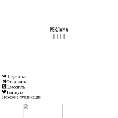
Читайте также:
Спасительное мамино тепло, или Реабилитация
недоношенных детишек методом «Кенгуру»
Читайте также:
Нужно ли сцеживать грудное молоко после
кормления новорожденного или нет и как часто
это это делать?
Читайте также:
Чтобы рос здоровым и крепким: во сколько купать
новорожденного ребенка перед сном?
Добавить комментарий