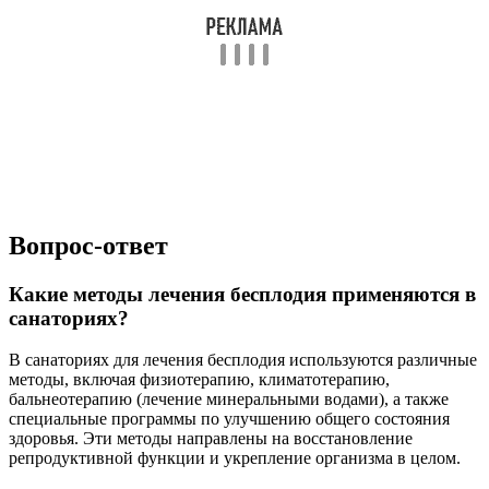
Каковы преимущества лечения бесплодия в
санаториях по сравнению с традиционной
медициной?
Лечение бесплодия в санаториях предлагает комплексный
подход, который включает не только медицинские процедуры,
но и оздоровительные мероприятия, такие как массажи,
занятия физкультурой и диетотерапия. Это способствует
улучшению общего состояния здоровья, снижению стресса и
повышению шансов на успешное зачатие.
Советы
СОВЕТ №1
Изучите программы лечения бесплодия в разных санаториях.
Обратите внимание на методы, которые они предлагают,
такие как физиотерапия, грязелечение и фитотерапия, и
выберите учреждение, которое соответствует вашим
потребностям и состоянию здоровья.
СОВЕТ №2