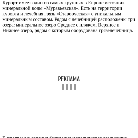
Курорт имеет один из самых крупных в Европе источник
минеральной воды «Муравьевская». Есть на территории
курорта и лечебная грязь «Старорусская» с уникальным
минеральным составом. Рядом с лечебницей расположены три
озера: минеральное озеро Среднее с пляжем, Верхнее и
Нижнее озеро, рядом с которым оборудована грязелечебница.
В программе лечения бесплодия используются следующие
процедуры:
лечение мин. водами;
грязелечение;
климатолечение;
лазеротерапия;
амплипульс-терапия;
электролечение;
лечебные ванны и души (восходящий, Шарко, дождевой,
циркулярный);
вагинальные орошения;
методы психотерапии;
ЛФК;
массаж;
подводный душ-массаж.