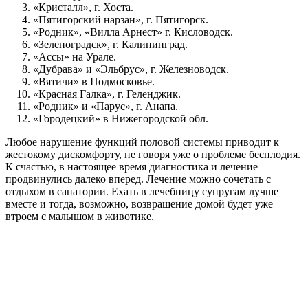
Вопрос-ответ
Какие методы лечения бесплодия применяются в
санаториях?
В санаториях для лечения бесплодия используются различные
методы, включая физиотерапию, климатотерапию,
бальнеотерапию (лечение минеральными водами), а также
специальные программы по улучшению общего состояния
здоровья. Эти методы направлены на восстановление
репродуктивной функции и укрепление организма в целом.
Как выбрать подходящий санаторий для
лечения бесплодия?
При выборе санатория для лечения бесплодия стоит обратить
внимание на наличие специализированных программ,
квалификацию медицинского персонала, отзывы пациентов и
условия проживания. Также важно учитывать климатические
условия региона и доступность необходимых медицинских
процедур.