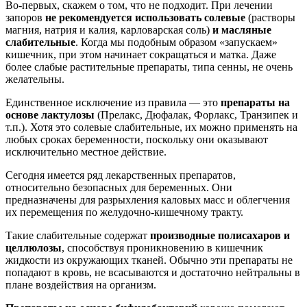
Во-первых, скажем о том, что не подходит. При лечении
запоров
не рекомендуется использовать солевые
(растворы
магния, натрия и калия, карловарская соль)
и масляные
слабительные
. Когда мы подобным образом «запускаем»
кишечник, при этом начинает сокращаться и матка. Даже
более слабые растительные препараты, типа сенны, не очень
желательны.
Единственное исключение из правила — это
препараты на
основе лактулозы
(Прелакс, Дюфалак, Форлакс, Транзипек и
т.п.). Хотя это солевые слабительные, их можно применять на
любых сроках беременности, поскольку они оказывают
исключительно местное действие.
Сегодня имеется ряд лекарственных препаратов,
относительно безопасных для беременных. Они
предназначены для разрыхления каловых масс и облегчения
их перемещения по желудочно-кишечному тракту.
Такие слабительные содержат
производные полисахаров и
целлюлозы
, способствуя проникновению в кишечник
жидкости из окружающих тканей. Обычно эти препараты не
попадают в кровь, не всасываются и достаточно нейтральны в
плане воздействия на организм.