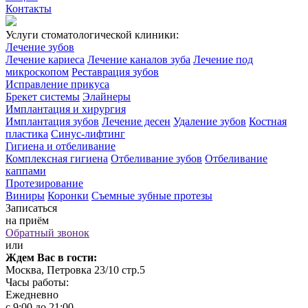
Контакты
Услуги стоматологической клиники:
Лечение зубов
Лечение кариеса
Лечение каналов зуба
Лечение под
микроскопом
Реставрация зубов
Исправление прикуса
Брекет системы
Элайнеры
Имплантация и хирургия
Имплантация зубов
Лечение десен
Удаление зубов
Костная
пластика
Синус-лифтинг
Гигиена и отбеливание
Комплексная гигиена
Отбеливание зубов
Отбеливание
каппами
Протезирование
Виниры
Коронки
Съемные зубные протезы
Записаться
на приём
Обратный звонок
или
Ждем Вас в гости:
Москва, Петровка 23/10 стр.5
Часы работы:
Ежедневно
с 9:00 до 21:00