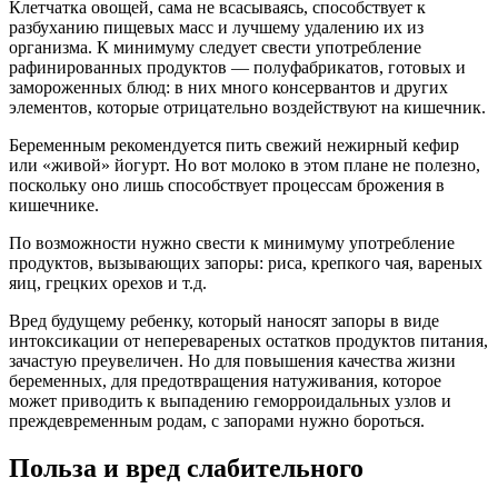
Клетчатка овощей, сама не всасываясь, способствует к
разбуханию пищевых масс и лучшему удалению их из
организма. К минимуму следует свести употребление
рафинированных продуктов — полуфабрикатов, готовых и
замороженных блюд: в них много консервантов и других
элементов, которые отрицательно воздействуют на кишечник.
Беременным рекомендуется пить свежий нежирный кефир
или «живой» йогурт. Но вот молоко в этом плане не полезно,
поскольку оно лишь способствует процессам брожения в
кишечнике.
По возможности нужно свести к минимуму употребление
продуктов, вызывающих запоры: риса, крепкого чая, вареных
яиц, грецких орехов и т.д.
Вред будущему ребенку, который наносят запоры в виде
интоксикации от неперевареных остатков продуктов питания,
зачастую преувеличен. Но для повышения качества жизни
беременных, для предотвращения натуживания, которое
может приводить к выпадению геморроидальных узлов и
преждевременным родам, с запорами нужно бороться.
Польза и вред слабительного