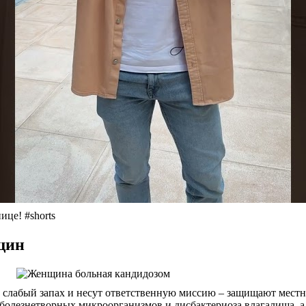
це! #shorts
щин
слабый запах и несут ответственную миссию – защищают местн
болезнетворных микроорганизмов и дисбактериоза влагалища, а 