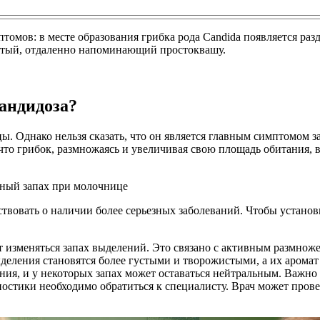
омов: в месте образования грибка рода Candida появляется раз
атый, отдаленно напоминающий простоквашу.
андидоза?
 Однако нельзя сказать, что он является главным симптомом за
, что грибок, размножаясь и увеличивая свою площадь обитания,
вовать о наличии более серьезных заболеваний. Чтобы установ
 изменяться запах выделений. Это связано с активным размнож
еления становятся более густыми и творожистыми, а их аромат
я, и у некоторых запах может оставаться нейтральным. Важно п
стики необходимо обратиться к специалисту. Врач может прове