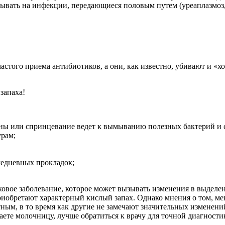
казывать на инфекции, передающиеся половым путем (уреаплазмоз
частого приема антибиотиков, а они, как известно, убивают и «х
запаха!
ны или спринцевание ведет к вымыванию полезных бактерий и 
рам;
жедневных прокладок;
овое заболевание, которое может вызывать изменения в выделе
иобретают характерный кислый запах. Однако мнения о том, ме
ятным, в то время как другие не замечают значительных измене
аете молочницу, лучше обратиться к врачу для точной диагностик