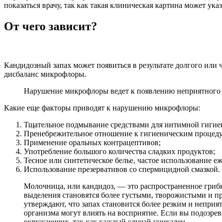
показаться врачу, так как такая клиническая картина может у
От чего зависит?
Кандидозный запах может появиться в результате долгого или 
дисбаланс микрофлоры.
Нарушение микрофлоры ведет к появлению неприятного 
Какие еще факторы приводят к нарушению микрофлоры:
Тщательное подмывание средствами для интимной гигие
Пренебрежительное отношение к гигиеническим процеду
Применение оральных контрацептивов;
Употребление большого количества сладких продуктов;
Тесное или синтетическое белье, частое использование е
Использование презервативов со спермицидной смазкой.
Молочница, или кандидоз, — это распространенное грибк
выделения становятся более густыми, творожистыми и пр
утверждают, что запах становится более резким и непри
организма могут влиять на восприятие. Если вы подозрев
окружающих, так как каждый случай уникален.