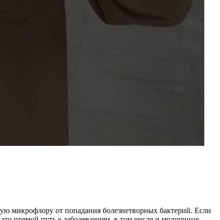
ую микрофлору от попадания болезнетворных бактерий. Если
это прямой путь к заболеваниям, в том числе и молочнице.