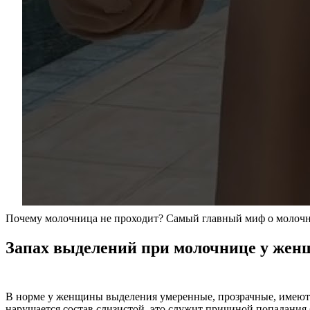
Почему молочница не проходит? Самый главный миф о молочни
Запах выделений при молочнице у жен
В норме у женщины выделения умеренные, прозрачные, имеют 
нарушается состав слизистой, это служит причиной попадания 