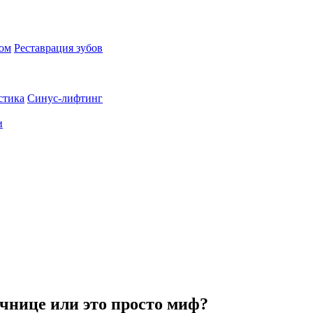
пом
Реставрация зубов
стика
Синус-лифтинг
и
чнице или это просто миф?