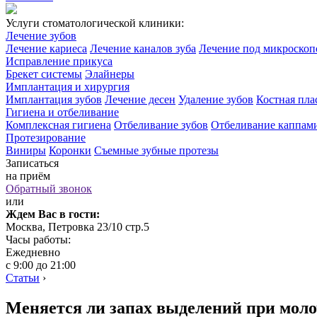
Услуги стоматологической клиники:
Лечение зубов
Лечение кариеса
Лечение каналов зуба
Лечение под микроско
Исправление прикуса
Брекет системы
Элайнеры
Имплантация и хирургия
Имплантация зубов
Лечение десен
Удаление зубов
Костная пла
Гигиена и отбеливание
Комплексная гигиена
Отбеливание зубов
Отбеливание каппам
Протезирование
Виниры
Коронки
Съемные зубные протезы
Записаться
на приём
Обратный звонок
или
Ждем Вас в гости:
Москва, Петровка 23/10 стр.5
Часы работы:
Ежедневно
с 9:00 до 21:00
Статьи
›
Меняется ли запах выделений при моло