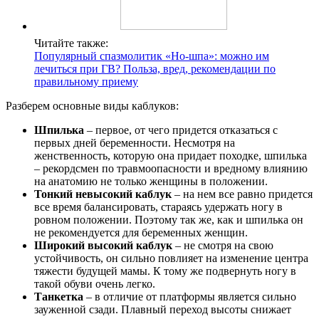
Читайте также:
Популярный спазмолитик «Но-шпа»: можно им
лечиться при ГВ? Польза, вред, рекомендации по
правильному приему
Разберем основные виды каблуков:
Шпилька
– первое, от чего придется отказаться с
первых дней беременности. Несмотря на
женственность, которую она придает походке, шпилька
– рекордсмен по травмоопасности и вредному влиянию
на анатомию не только женщины в положении.
Тонкий невысокий каблук
– на нем все равно придется
все время балансировать, стараясь удержать ногу в
ровном положении. Поэтому так же, как и шпилька он
не рекомендуется для беременных женщин.
Широкий высокий каблук
– не смотря на свою
устойчивость, он сильно повлияет на изменение центра
тяжести будущей мамы. К тому же подвернуть ногу в
такой обуви очень легко.
Танкетка
– в отличие от платформы является сильно
зауженной сзади. Плавный переход высоты снижает