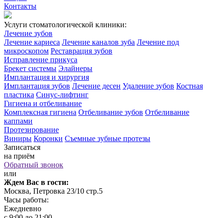
Контакты
Услуги стоматологической клиники:
Лечение зубов
Лечение кариеса
Лечение каналов зуба
Лечение под
микроскопом
Реставрация зубов
Исправление прикуса
Брекет системы
Элайнеры
Имплантация и хирургия
Имплантация зубов
Лечение десен
Удаление зубов
Костная
пластика
Синус-лифтинг
Гигиена и отбеливание
Комплексная гигиена
Отбеливание зубов
Отбеливание
каппами
Протезирование
Виниры
Коронки
Съемные зубные протезы
Записаться
на приём
Обратный звонок
или
Ждем Вас в гости:
Москва, Петровка 23/10 стр.5
Часы работы:
Ежедневно
с 9:00 до 21:00